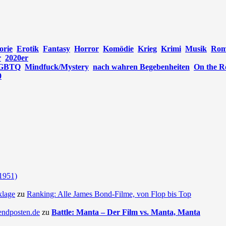
orie
Erotik
Fantasy
Horror
Komödie
Krieg
Krimi
Musik
Rom
r
2020er
GBTQ
Mindfuck/Mystery
nach wahren Begebenheiten
On the R
0
(1951)
klage
zu
Ranking: Alle James Bond-Filme, von Flop bis Top
endposten.de
zu
Battle: Manta – Der Film vs. Manta, Manta