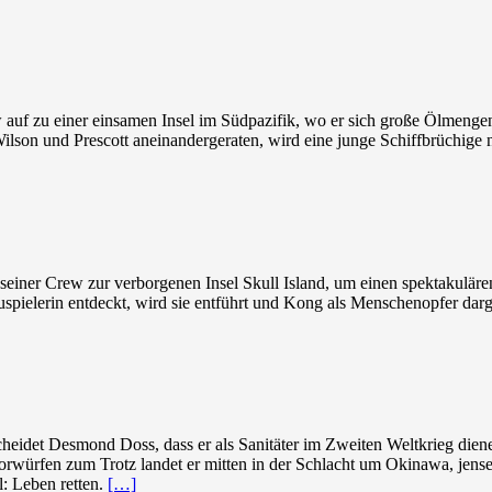
 auf zu einer einsamen Insel im Südpazifik, wo er sich große Ölmengen
Wilson und Prescott aneinandergeraten, wird eine junge Schiffbrüchig
einer Crew zur verborgenen Insel Skull Island, um einen spektakuläre
pielerin entdeckt, wird sie entführt und Kong als Menschenopfer darge
heidet Desmond Doss, dass er als Sanitäter im Zweiten Weltkrieg dienen
rwürfen zum Trotz landet er mitten in der Schlacht um Okinawa, jens
l: Leben retten.
[…]