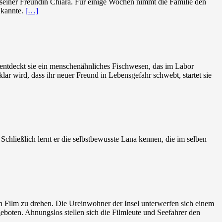
d seiner Freundin Chiara. Für einige Wochen nimmt die Familie den
t kannte.
[…]
 entdeckt sie ein menschenähnliches Fischwesen, das im Labor
lar wird, dass ihr neuer Freund in Lebensgefahr schwebt, startet sie
hließlich lernt er die selbstbewusste Lana kennen, die im selben
n Film zu drehen. Die Ureinwohner der Insel unterwerfen sich einem
boten. Ahnungslos stellen sich die Filmleute und Seefahrer den