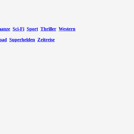
anze
Sci-Fi
Sport
Thriller
Western
oad
Superhelden
Zeitreise