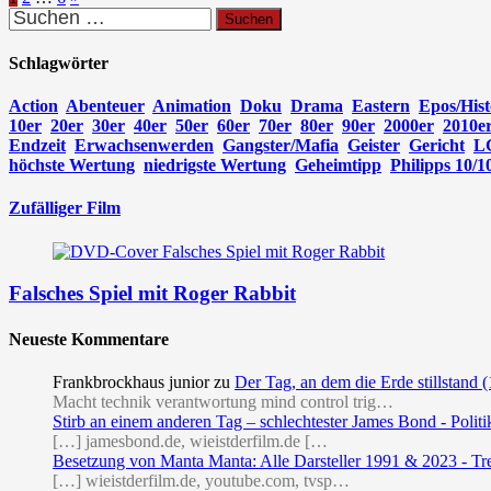
Seitennummerierung
Suchen
der
nach:
Beiträge
Schlagwörter
Action
Abenteuer
Animation
Doku
Drama
Eastern
Epos/Hist
10er
20er
30er
40er
50er
60er
70er
80er
90er
2000er
2010e
Endzeit
Erwachsenwerden
Gangster/Mafia
Geister
Gericht
L
höchste Wertung
niedrigste Wertung
Geheimtipp
Philipps 10/1
Zufälliger Film
Falsches Spiel mit Roger Rabbit
Neueste Kommentare
Frankbrockhaus junior
zu
Der Tag, an dem die Erde stillstand 
Macht technik verantwortung mind control trig…
Stirb an einem anderen Tag – schlechtester James Bond - Politi
[…] jamesbond.de, wieistderfilm.de […
Besetzung von Manta Manta: Alle Darsteller 1991 & 2023 - Tr
[…] wieistderfilm.de, youtube.com, tvsp…