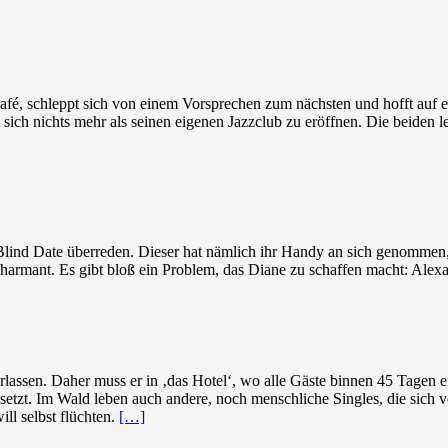
fé, schleppt sich von einem Vorsprechen zum nächsten und hofft auf ei
ich nichts mehr als seinen eigenen Jazzclub zu eröffnen. Die beiden l
ind Date überreden. Dieser hat nämlich ihr Handy an sich genommen, d
charmant. Es gibt bloß ein Problem, das Diane zu schaffen macht: Alex
erlassen. Daher muss er in ‚das Hotel‘, wo alle Gäste binnen 45 Tagen ei
esetzt. Im Wald leben auch andere, noch menschliche Singles, die sich
ll selbst flüchten.
[…]