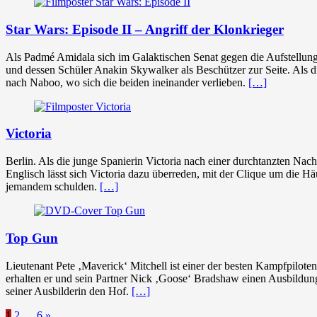
Star Wars: Episode II – Angriff der Klonkrieger
Als Padmé Amidala sich im Galaktischen Senat gegen die Aufstellung
und dessen Schüler Anakin Skywalker als Beschützer zur Seite. Als d
nach Naboo, wo sich die beiden ineinander verlieben.
[…]
Victoria
Berlin. Als die junge Spanierin Victoria nach einer durchtanzten Na
Englisch lässt sich Victoria dazu überreden, mit der Clique um die H
jemandem schulden.
[…]
Top Gun
Lieutenant Pete ‚Maverick‘ Mitchell ist einer der besten Kampfpilote
erhalten er und sein Partner Nick ‚Goose‘ Bradshaw einen Ausbildung
seiner Ausbilderin den Hof.
[…]
1
2
…
6
»