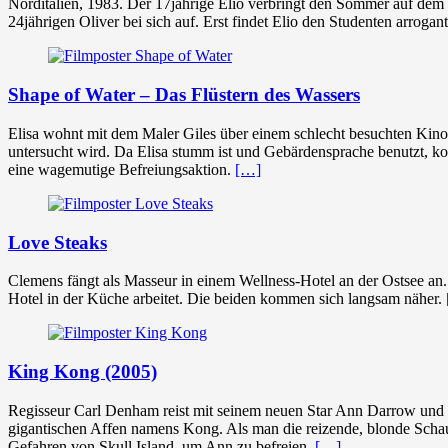
Norditalien, 1983. Der 17jährige Elio verbringt den Sommer auf dem 
24jährigen Oliver bei sich auf. Erst findet Elio den Studenten arrogan
Shape of Water – Das Flüstern des Wassers
Elisa wohnt mit dem Maler Giles über einem schlecht besuchten Kino
untersucht wird. Da Elisa stumm ist und Gebärdensprache benutzt, komm
eine wagemutige Befreiungsaktion.
[…]
Love Steaks
Clemens fängt als Masseur in einem Wellness-Hotel an der Ostsee an.
Hotel in der Küche arbeitet. Die beiden kommen sich langsam näher.
King Kong (2005)
Regisseur Carl Denham reist mit seinem neuen Star Ann Darrow und s
gigantischen Affen namens Kong. Als man die reizende, blonde Schaus
Gefahren von Skull Island, um Ann zu befreien.
[…]