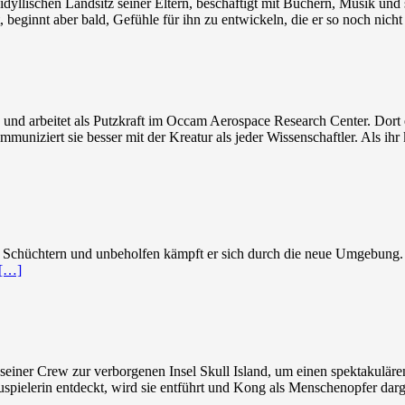
idyllischen Landsitz seiner Eltern, beschäftigt mit Büchern, Musik un
t, beginnt aber bald, Gefühle für ihn zu entwickeln, die er so noch nich
 und arbeitet als Putzkraft im Occam Aerospace Research Center. Dort
uniziert sie besser mit der Kreatur als jeder Wissenschaftler. Als ihr k
 Schüchtern und unbeholfen kämpft er sich durch die neue Umgebung. Sc
[…]
einer Crew zur verborgenen Insel Skull Island, um einen spektakuläre
pielerin entdeckt, wird sie entführt und Kong als Menschenopfer darge