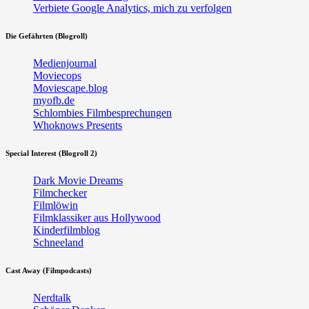
Verbiete Google Analytics, mich zu verfolgen
Die Gefährten (Blogroll)
Medienjournal
Moviecops
Moviescape.blog
myofb.de
Schlombies Filmbesprechungen
Whoknows Presents
Special Interest (Blogroll 2)
Dark Movie Dreams
Filmchecker
Filmlöwin
Filmklassiker aus Hollywood
Kinderfilmblog
Schneeland
Cast Away (Filmpodcasts)
Nerdtalk