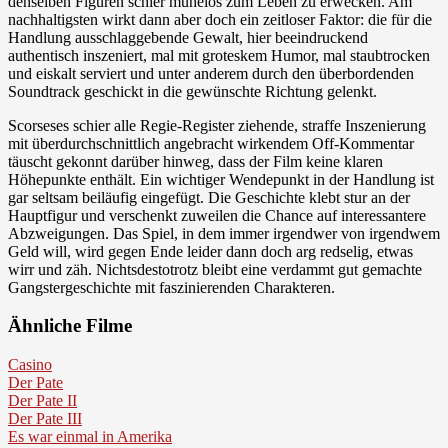
denselben Figuren schier mühelos zum Leben zu erwecken. Am
nachhaltigsten wirkt dann aber doch ein zeitloser Faktor: die für die
Handlung ausschlaggebende Gewalt, hier beeindruckend
authentisch inszeniert, mal mit groteskem Humor, mal staubtrocken
und eiskalt serviert und unter anderem durch den überbordenden
Soundtrack geschickt in die gewünschte Richtung gelenkt.
Scorseses schier alle Regie-Register ziehende, straffe Inszenierung
mit überdurchschnittlich angebracht wirkendem Off-Kommentar
täuscht gekonnt darüber hinweg, dass der Film keine klaren
Höhepunkte enthält. Ein wichtiger Wendepunkt in der Handlung ist
gar seltsam beiläufig eingefügt. Die Geschichte klebt stur an der
Hauptfigur und verschenkt zuweilen die Chance auf interessantere
Abzweigungen. Das Spiel, in dem immer irgendwer von irgendwem
Geld will, wird gegen Ende leider dann doch arg redselig, etwas
wirr und zäh. Nichtsdestotrotz bleibt eine verdammt gut gemachte
Gangstergeschichte mit faszinierenden Charakteren.
Ähnliche Filme
Casino
Der Pate
Der Pate II
Der Pate III
Es war einmal in Amerika