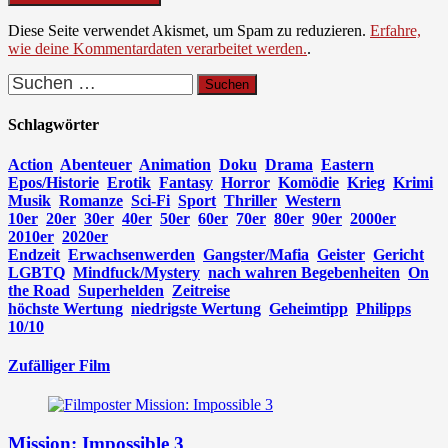
Diese Seite verwendet Akismet, um Spam zu reduzieren.
Erfahre,
wie deine Kommentardaten verarbeitet werden.
.
Suchen
nach:
Schlagwörter
Action
Abenteuer
Animation
Doku
Drama
Eastern
Epos/Historie
Erotik
Fantasy
Horror
Komödie
Krieg
Krimi
Musik
Romanze
Sci-Fi
Sport
Thriller
Western
10er
20er
30er
40er
50er
60er
70er
80er
90er
2000er
2010er
2020er
Endzeit
Erwachsenwerden
Gangster/Mafia
Geister
Gericht
LGBTQ
Mindfuck/Mystery
nach wahren Begebenheiten
On
the Road
Superhelden
Zeitreise
höchste Wertung
niedrigste Wertung
Geheimtipp
Philipps
10/10
Zufälliger Film
Mission: Impossible 3