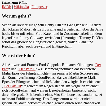
Links zum Film:
IMDb
|
Wikipedia
|
Filmposter
Worum geht’s?
Schon als kleiner Junge will Henry Hill ein Gangster sein. Er dient
den lokalen Mafiosi als Laufbursche und arbeitet sich über die Jahre
hoch, bis er mit seiner Frau Karen und in Zusammenarbeit mit dem
legendären Jimmy Conway sowie dem jähzornigen Tommy DeVito
selbst das glorreiche Gangsterleben genießt, voller Glanz und
Reichtum, aber auch Gewalt und Enttäuschung.
Wie ist der Film?
Als Antwort auf Francis Ford Coppolas Romanverfilmungen „
Der
Pate
“ und „
Der Pate II
“ – zusammengenommen das beliebteste
Mafia-Epos der Filmgeschichte – inszenierte Martin Scorsese mit
der Romanverfilmung „GoodFellas“ das zweitbeliebteste Mafia-
Epos der Filmgeschichte und ließ dabei den zeitgleich erschienenen
„
Der Pate III
“ regelrecht im Regen stehen. Im Vergleich zeichnet
sich „GoodFellas“, auf wahren Begebenheiten basierend, nicht
durch die große Erhabenheit eines Vito Corleone aus, sondern setzt
mehr auf Publikumsbezug. Das Gangstertum wird hier nicht
glorifiziert, doch bekommt es eben gerade durch seine Nahbarkeit