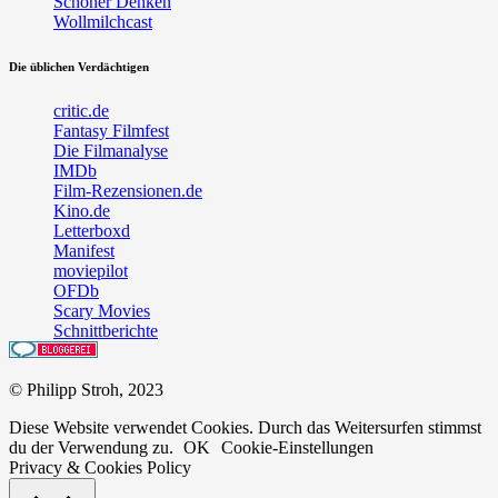
Schöner Denken
Wollmilchcast
Die üblichen Verdächtigen
critic.de
Fantasy Filmfest
Die Filmanalyse
IMDb
Film-Rezensionen.de
Kino.de
Letterboxd
Manifest
moviepilot
OFDb
Scary Movies
Schnittberichte
© Philipp Stroh, 2023
Diese Website verwendet Cookies. Durch das Weitersurfen stimmst
du der Verwendung zu.
OK
Cookie-Einstellungen
Privacy & Cookies Policy