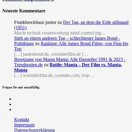
Neueste Kommentare
Frankbrockhaus junior
zu
Der Tag, an dem die Erde stillstand
(1951)
Macht technik verantwortung mind control trig…
Stirb an einem anderen Tag – schlechtester James Bond -
Politiklage
zu
Ranking: Alle James Bond-Filme, von Flop bis
Top
[…] jamesbond.de, wieistderfilm.de […
Besetzung von Manta Manta: Alle Darsteller 1991 & 2023 -
Trendposten.de
zu
Battle: Manta – Der Film vs. Manta,
Manta
[…] wieistderfilm.de, youtube.com, tvsp…
Folgen Sie mir unauffällig
Facebook
Twitter
RSS
Kontakt
Impressum
Datenschutzerklärung