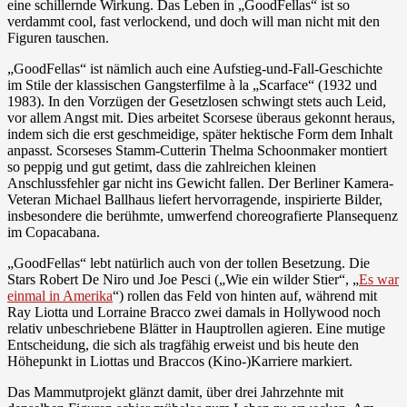
eine schillernde Wirkung. Das Leben in „GoodFellas“ ist so
verdammt cool, fast verlockend, und doch will man nicht mit den
Figuren tauschen.
„GoodFellas“ ist nämlich auch eine Aufstieg-und-Fall-Geschichte
im Stile der klassischen Gangsterfilme à la „Scarface“ (1932 und
1983). In den Vorzügen der Gesetzlosen schwingt stets auch Leid,
vor allem Angst mit. Dies arbeitet Scorsese überaus gekonnt heraus,
indem sich die erst geschmeidige, später hektische Form dem Inhalt
anpasst. Scorseses Stamm-Cutterin Thelma Schoonmaker montiert
so peppig und gut getimt, dass die zahlreichen kleinen
Anschlussfehler gar nicht ins Gewicht fallen. Der Berliner Kamera-
Veteran Michael Ballhaus liefert hervorragende, inspirierte Bilder,
insbesondere die berühmte, umwerfend choreografierte Plansequenz
im Copacabana.
„GoodFellas“ lebt natürlich auch von der tollen Besetzung. Die
Stars Robert De Niro und Joe Pesci („Wie ein wilder Stier“, „
Es war
einmal in Amerika
“) rollen das Feld von hinten auf, während mit
Ray Liotta und Lorraine Bracco zwei damals in Hollywood noch
relativ unbeschriebene Blätter in Hauptrollen agieren. Eine mutige
Entscheidung, die sich als tragfähig erweist und bis heute den
Höhepunkt in Liottas und Braccos (Kino-)Karriere markiert.
Das Mammutprojekt glänzt damit, über drei Jahrzehnte mit