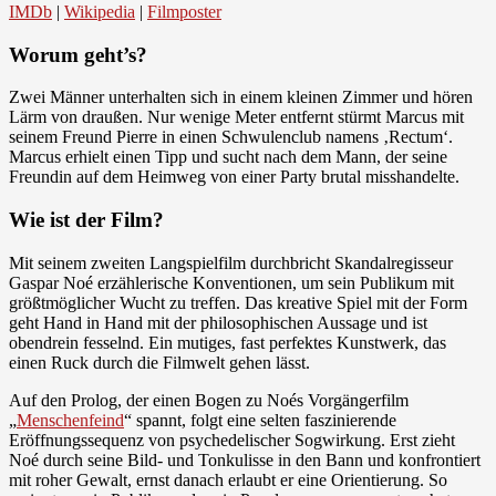
IMDb
|
Wikipedia
|
Filmposter
Worum geht’s?
Zwei Männer unterhalten sich in einem kleinen Zimmer und hören
Lärm von draußen. Nur wenige Meter entfernt stürmt Marcus mit
seinem Freund Pierre in einen Schwulenclub namens ‚Rectum‘.
Marcus erhielt einen Tipp und sucht nach dem Mann, der seine
Freundin auf dem Heimweg von einer Party brutal misshandelte.
Wie ist der Film?
Mit seinem zweiten Langspielfilm durchbricht Skandalregisseur
Gaspar Noé erzählerische Konventionen, um sein Publikum mit
größtmöglicher Wucht zu treffen. Das kreative Spiel mit der Form
geht Hand in Hand mit der philosophischen Aussage und ist
obendrein fesselnd. Ein mutiges, fast perfektes Kunstwerk, das
einen Ruck durch die Filmwelt gehen lässt.
Auf den Prolog, der einen Bogen zu Noés Vorgängerfilm
„
Menschenfeind
“ spannt, folgt eine selten faszinierende
Eröffnungssequenz von psychedelischer Sogwirkung. Erst zieht
Noé durch seine Bild- und Tonkulisse in den Bann und konfrontiert
mit roher Gewalt, ernst danach erlaubt er eine Orientierung. So