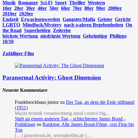
Musik
Romanze
Sci-Fi
Sport
Thriller
Western
10er
20er
30er
40er
50er
60er
70er
80er
90er
2000er
2010er
2020er
Endzeit
Erwachsenwerden
Gangster/Mafia
Geister
Gericht
LGBTQ
Mindfuck/Mystery
nach wahren Begebenheiten
On
the Road
Superhelden
Zeitreise
höchste Wertung
niedrigste Wertung
Geheimtipp
Philipps
10/10
Zufälliger Film
Paranormal Activity: Ghost Dimension
Neueste Kommentare
Frankbrockhaus junior
zu
Der Tag, an dem die Erde stillstand
(1951)
Macht technik verantwortung mind control trig…
Stirb an einem anderen Tag – schlechtester James Bond -
Politiklage
zu
Ranking: Alle James Bond-Filme, von Flop bis
Top
[…] jamesbond.de, wieistderfilm.de […