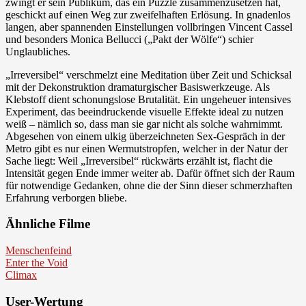
zwingt er sein Publikum, das ein Puzzle zusammenzusetzen hat,
geschickt auf einen Weg zur zweifelhaften Erlösung. In gnadenlos
langen, aber spannenden Einstellungen vollbringen Vincent Cassel
und besonders Monica Bellucci („Pakt der Wölfe“) schier
Unglaubliches.
„Irreversibel“ verschmelzt eine Meditation über Zeit und Schicksal
mit der Dekonstruktion dramaturgischer Basiswerkzeuge. Als
Klebstoff dient schonungslose Brutalität. Ein ungeheuer intensives
Experiment, das beeindruckende visuelle Effekte ideal zu nutzen
weiß – nämlich so, dass man sie gar nicht als solche wahrnimmt.
Abgesehen von einem ulkig überzeichneten Sex-Gespräch in der
Metro gibt es nur einen Wermutstropfen, welcher in der Natur der
Sache liegt: Weil „Irreversibel“ rückwärts erzählt ist, flacht die
Intensität gegen Ende immer weiter ab. Dafür öffnet sich der Raum
für notwendige Gedanken, ohne die der Sinn dieser schmerzhaften
Erfahrung verborgen bliebe.
Ähnliche Filme
Menschenfeind
Enter the Void
Climax
User-Wertung