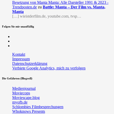
Besetzung von Manta Manta: Alle Darsteller 1991 & 2023 -
Trendposten.de
zu
Battle: Manta – Der Film vs. Manta,
Manta
[…] wieistderfilm.de, youtube.com, tvsp…
Folgen Sie mir unauffällig
Facebook
Twitter
RSS
Kontakt
Impressum
Datenschutzerklärung
Verbiete Google Analytics, mich zu verfolgen
Die Gefährten (Blogroll)
Medienjournal
Moviecops
Moviescape.blog
myofb.de
Schlombies Filmbesprechungen
Whoknows Presents