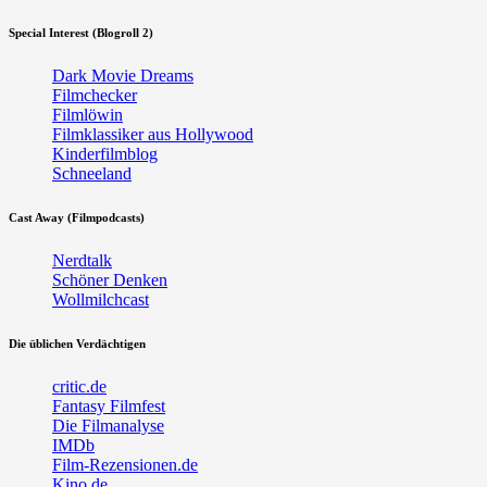
Special Interest (Blogroll 2)
Dark Movie Dreams
Filmchecker
Filmlöwin
Filmklassiker aus Hollywood
Kinderfilmblog
Schneeland
Cast Away (Filmpodcasts)
Nerdtalk
Schöner Denken
Wollmilchcast
Die üblichen Verdächtigen
critic.de
Fantasy Filmfest
Die Filmanalyse
IMDb
Film-Rezensionen.de
Kino.de