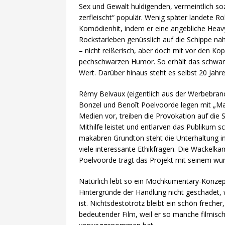
Sex und Gewalt huldigenden, vermeintlich soz
zerfleischt“ populär. Wenig später landete Ro
Komödienhit, indem er eine angebliche Heav
Rockstarleben genüsslich auf die Schippe na
– nicht reißerisch, aber doch mit vor den Kop
pechschwarzen Humor. So erhält das schwarzw
Wert. Darüber hinaus steht es selbst 20 Jahre
Rémy Belvaux (eigentlich aus der Werbebranch
Bonzel und Benoît Poelvoorde legen mit „Man
Medien vor, treiben die Provokation auf die 
Mithilfe leistet und entlarven das Publikum sc
makabren Grundton steht die Unterhaltung i
viele interessante Ethikfragen. Die Wackelkam
Poelvoorde trägt das Projekt mit seinem wun
Natürlich lebt so ein Mochkumentary-Konzept
Hintergründe der Handlung nicht geschadet, 
ist. Nichtsdestotrotz bleibt ein schön freche
bedeutender Film, weil er so manche filmisch