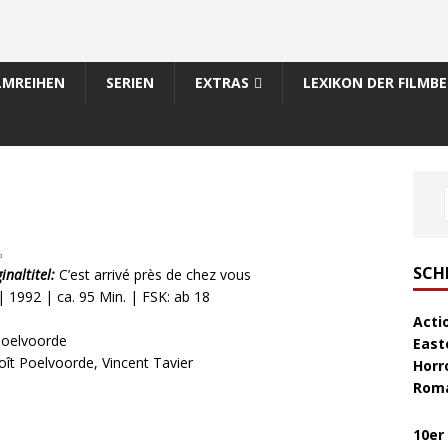
LMREIHEN
SERIEN
EXTRAS
LEXIKON DER FILMBE
0
SCH
inaltitel:
C’est arrivé près de chez vous
| 1992 | ca. 95 Min. | FSK: ab 18
Acti
Poelvoorde
East
ît Poelvoorde, Vincent Tavier
Horr
Rom
10er