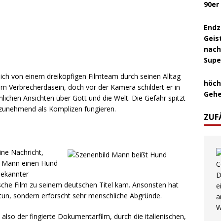
90er
Endz
Geis
nach
Supe
ich von einem dreiköpfigen Filmteam durch seinen Alltag
höch
nem Verbrecherdasein, doch vor der Kamera schildert er in
Gehe
ichen Ansichten über Gott und die Welt. Die Gefahr spitzt
 zunehmend als Komplizen fungieren.
ZUF
ine Nachricht,
in Mann einen Hund
 bekannter
ische Film zu seinem deutschen Titel kam. Ansonsten hat
 tun, sondern erforscht sehr menschliche Abgründe.
lso der fingierte Dokumentarfilm, durch die italienischen,