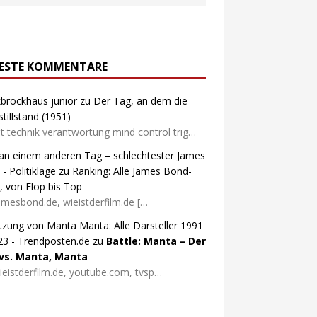
ESTE KOMMENTARE
brockhaus junior
zu
Der Tag, an dem die
stillstand (1951)
 technik verantwortung mind control trig…
 an einem anderen Tag – schlechtester James
- Politiklage
zu
Ranking: Alle James Bond-
, von Flop bis Top
amesbond.de, wieistderfilm.de […
zung von Manta Manta: Alle Darsteller 1991
23 - Trendposten.de
zu
Battle: Manta – Der
 vs. Manta, Manta
ieistderfilm.de, youtube.com, tvsp…