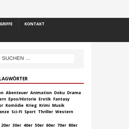
GRIFFE
KONTAKT
LAGWÖRTER
on
Abenteuer
Animation
Doku
Drama
ern
Epos/Historie
Erotik
Fantasy
or
Komödie
Krieg
Krimi
Musik
anze
Sci-Fi
Sport
Thriller
Western
20er
30er
40er
50er
60er
70er
80er