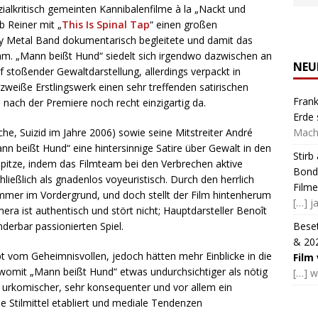
ialkritisch gemeinten Kannibalenfilme à la „Nackt und
b Reiner mit „
This Is Spinal Tap
“ einen großen
y Metal Band dokumentarisch begleitete und damit das
hm. „Mann beißt Hund“ siedelt sich irgendwo dazwischen an
NEU
f stoßender Gewaltdarstellung, allerdings verpackt in
eiße Erstlingswerk einen sehr treffenden satirischen
Frank
 nach der Premiere noch recht einzigartig da.
Erde 
Macht
e, Suizid im Jahre 2006) sowie seine Mitstreiter André
n beißt Hund“ eine hintersinnige Satire über Gewalt in den
Stirb
Spitze, indem das Filmteam bei den Verbrechen aktive
Bond 
hließlich als gnadenlos voyeuristisch. Durch den herrlich
Filme
mmer im Vordergrund, und doch stellt der Film hintenherum
[…] j
era ist authentisch und stört nicht; Hauptdarsteller Benoît
Beset
derbar passionierten Spiel.
& 20
 vom Geheimnisvollen, jedoch hätten mehr Einblicke in die
Film
womit „Mann beißt Hund“ etwas undurchsichtiger als nötig
[…] w
r, urkomischer, sehr konsequenter und vor allem ein
e Stilmittel etabliert und mediale Tendenzen