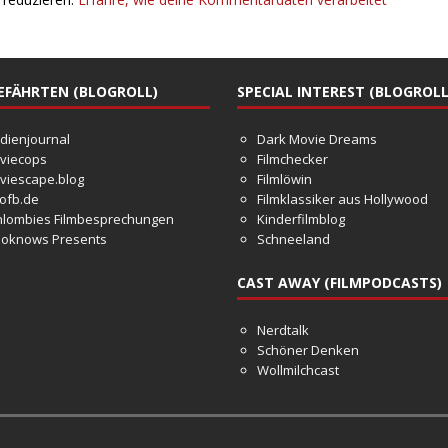
GEFÄHRTEN (BLOGROLL)
SPECIAL INTEREST (BLOGROLL
dienjournal
Dark Movie Dreams
viecops
Filmchecker
viescape.blog
Filmlöwin
ofb.de
Filmklassiker aus Hollywood
hlombies Filmbesprechungen
Kinderfilmblog
oknows Presents
Schneeland
CAST AWAY (FILMPODCASTS)
Nerdtalk
Schöner Denken
Wollmilchcast