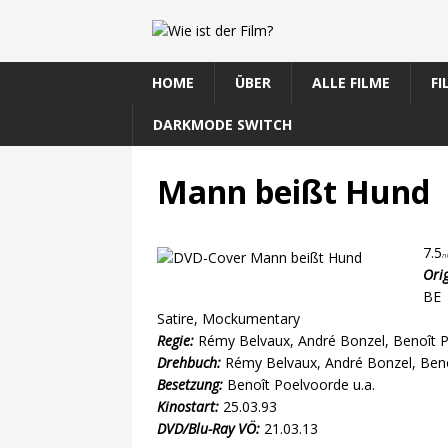
HOME
ÜBER
ALLE FILME
FI
DARKMODE SWITCH
Mann beißt Hund
7.5
/1
Orig
BE 
Satire, Mockumentary
Regie:
Rémy Belvaux, André Bonzel, Benoît 
Drehbuch:
Rémy Belvaux, André Bonzel, Beno
Besetzung:
Benoît Poelvoorde u.a.
Kinostart:
25.03.93
DVD/Blu-Ray VÖ:
21.03.13