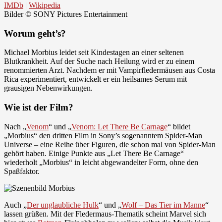
IMDb
|
Wikipedia
Bilder © SONY Pictures Entertainment
Worum geht’s?
Michael Morbius leidet seit Kindestagen an einer seltenen
Blutkrankheit. Auf der Suche nach Heilung wird er zu einem
renommierten Arzt. Nachdem er mit Vampirfledermäusen aus Costa
Rica experimentiert, entwickelt er ein heilsames Serum mit
grausigen Nebenwirkungen.
Wie ist der Film?
Nach „
Venom
“ und „
Venom: Let There Be Carnage
“ bildet
„Morbius“ den dritten Film in Sony’s sogenanntem Spider-Man
Universe – eine Reihe über Figuren, die schon mal von Spider-Man
gehört haben. Einige Punkte aus „Let There Be Carnage“
wiederholt „Morbius“ in leicht abgewandelter Form, ohne den
Spaßfaktor.
Auch „
Der unglaubliche Hulk
“ und „
Wolf – Das Tier im Manne
“
lassen grüßen. Mit der Fledermaus-Thematik scheint Marvel sich