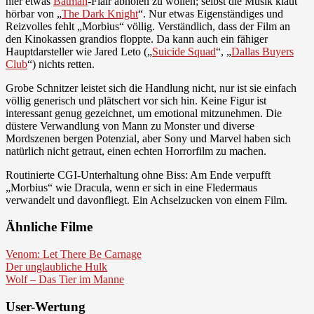
hier etwas
Batman
-Flair abholen zu wollen; selbst die Musik klaut
hörbar von „
The Dark Knight
“. Nur etwas Eigenständiges und
Reizvolles fehlt „Morbius“ völlig. Verständlich, dass der Film an
den Kinokassen grandios floppte. Da kann auch ein fähiger
Hauptdarsteller wie Jared Leto („
Suicide Squad
“, „
Dallas Buyers
Club
“) nichts retten.
Grobe Schnitzer leistet sich die Handlung nicht, nur ist sie einfach
völlig generisch und plätschert vor sich hin. Keine Figur ist
interessant genug gezeichnet, um emotional mitzunehmen. Die
düstere Verwandlung von Mann zu Monster und diverse
Mordszenen bergen Potenzial, aber Sony und Marvel haben sich
natürlich nicht getraut, einen echten Horrorfilm zu machen.
Routinierte CGI-Unterhaltung ohne Biss: Am Ende verpufft
„Morbius“ wie Dracula, wenn er sich in eine Fledermaus
verwandelt und davonfliegt. Ein Achselzucken von einem Film.
Ähnliche Filme
Venom: Let There Be Carnage
Der unglaubliche Hulk
Wolf – Das Tier im Manne
User-Wertung