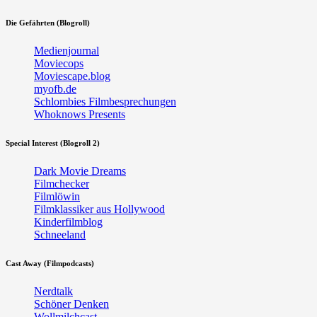
Die Gefährten (Blogroll)
Medienjournal
Moviecops
Moviescape.blog
myofb.de
Schlombies Filmbesprechungen
Whoknows Presents
Special Interest (Blogroll 2)
Dark Movie Dreams
Filmchecker
Filmlöwin
Filmklassiker aus Hollywood
Kinderfilmblog
Schneeland
Cast Away (Filmpodcasts)
Nerdtalk
Schöner Denken
Wollmilchcast