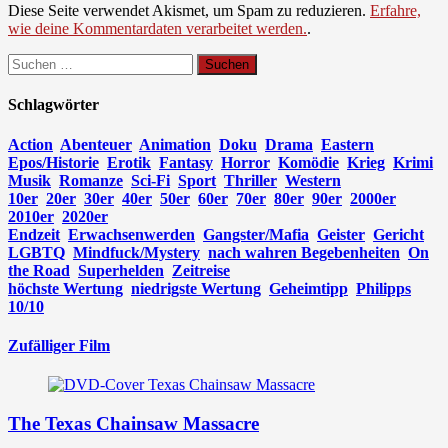
Diese Seite verwendet Akismet, um Spam zu reduzieren.
Erfahre,
wie deine Kommentardaten verarbeitet werden.
.
Suchen
nach:
Schlagwörter
Action
Abenteuer
Animation
Doku
Drama
Eastern
Epos/Historie
Erotik
Fantasy
Horror
Komödie
Krieg
Krimi
Musik
Romanze
Sci-Fi
Sport
Thriller
Western
10er
20er
30er
40er
50er
60er
70er
80er
90er
2000er
2010er
2020er
Endzeit
Erwachsenwerden
Gangster/Mafia
Geister
Gericht
LGBTQ
Mindfuck/Mystery
nach wahren Begebenheiten
On
the Road
Superhelden
Zeitreise
höchste Wertung
niedrigste Wertung
Geheimtipp
Philipps
10/10
Zufälliger Film
The Texas Chainsaw Massacre