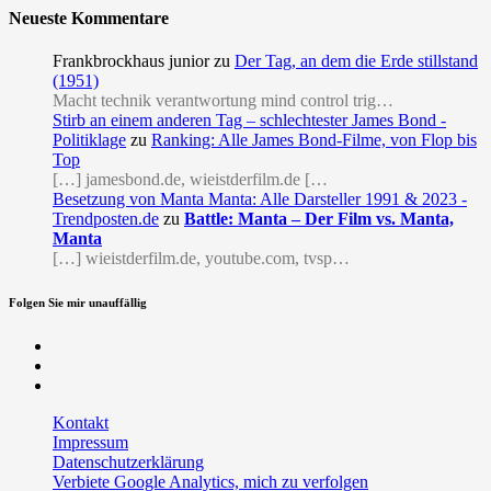
Neueste Kommentare
Frankbrockhaus junior
zu
Der Tag, an dem die Erde stillstand
(1951)
Macht technik verantwortung mind control trig…
Stirb an einem anderen Tag – schlechtester James Bond -
Politiklage
zu
Ranking: Alle James Bond-Filme, von Flop bis
Top
[…] jamesbond.de, wieistderfilm.de […
Besetzung von Manta Manta: Alle Darsteller 1991 & 2023 -
Trendposten.de
zu
Battle: Manta – Der Film vs. Manta,
Manta
[…] wieistderfilm.de, youtube.com, tvsp…
Folgen Sie mir unauffällig
Facebook
Twitter
RSS
Kontakt
Impressum
Datenschutzerklärung
Verbiete Google Analytics, mich zu verfolgen