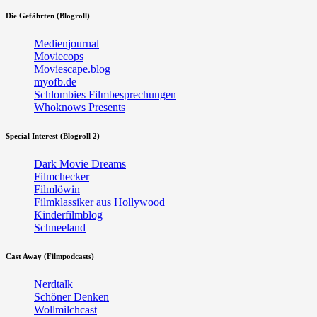
Die Gefährten (Blogroll)
Medienjournal
Moviecops
Moviescape.blog
myofb.de
Schlombies Filmbesprechungen
Whoknows Presents
Special Interest (Blogroll 2)
Dark Movie Dreams
Filmchecker
Filmlöwin
Filmklassiker aus Hollywood
Kinderfilmblog
Schneeland
Cast Away (Filmpodcasts)
Nerdtalk
Schöner Denken
Wollmilchcast