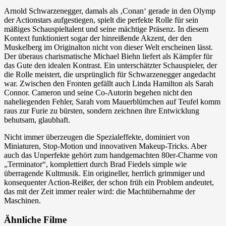
Arnold Schwarzenegger, damals als ‚Conan‘ gerade in den Olymp
der Actionstars aufgestiegen, spielt die perfekte Rolle für sein
mäßiges Schauspieltalent und seine mächtige Präsenz. In diesem
Kontext funktioniert sogar der hinreißende Akzent, der den
Muskelberg im Originalton nicht von dieser Welt erscheinen lässt.
Der überaus charismatische Michael Biehn liefert als Kämpfer für
das Gute den idealen Kontrast. Ein unterschätzter Schauspieler, der
die Rolle meistert, die ursprünglich für Schwarzenegger angedacht
war. Zwischen den Fronten gefällt auch Linda Hamilton als Sarah
Connor. Cameron und seine Co-Autorin begehen nicht den
naheliegenden Fehler, Sarah vom Mauerblümchen auf Teufel komm
raus zur Furie zu bürsten, sondern zeichnen ihre Entwicklung
behutsam, glaubhaft.
Nicht immer überzeugen die Spezialeffekte, dominiert von
Miniaturen, Stop-Motion und innovativen Makeup-Tricks. Aber
auch das Unperfekte gehört zum handgemachten 80er-Charme von
„Terminator“, komplettiert durch Brad Fiedels simple wie
überragende Kultmusik. Ein origineller, herrlich grimmiger und
konsequenter Action-Reißer, der schon früh ein Problem andeutet,
das mit der Zeit immer realer wird: die Machtübernahme der
Maschinen.
Ähnliche Filme