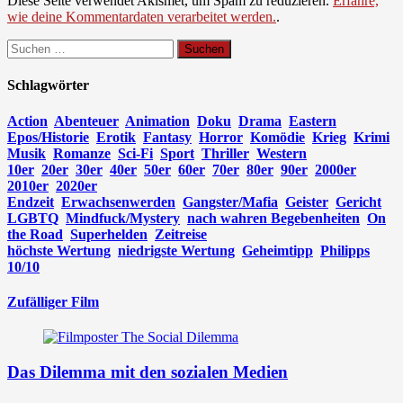
Diese Seite verwendet Akismet, um Spam zu reduzieren.
Erfahre,
wie deine Kommentardaten verarbeitet werden.
.
Suchen
nach:
Schlagwörter
Action
Abenteuer
Animation
Doku
Drama
Eastern
Epos/Historie
Erotik
Fantasy
Horror
Komödie
Krieg
Krimi
Musik
Romanze
Sci-Fi
Sport
Thriller
Western
10er
20er
30er
40er
50er
60er
70er
80er
90er
2000er
2010er
2020er
Endzeit
Erwachsenwerden
Gangster/Mafia
Geister
Gericht
LGBTQ
Mindfuck/Mystery
nach wahren Begebenheiten
On
the Road
Superhelden
Zeitreise
höchste Wertung
niedrigste Wertung
Geheimtipp
Philipps
10/10
Zufälliger Film
Das Dilemma mit den sozialen Medien