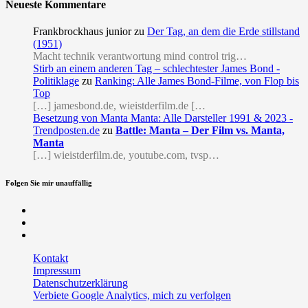
Neueste Kommentare
Frankbrockhaus junior
zu
Der Tag, an dem die Erde stillstand
(1951)
Macht technik verantwortung mind control trig…
Stirb an einem anderen Tag – schlechtester James Bond -
Politiklage
zu
Ranking: Alle James Bond-Filme, von Flop bis
Top
[…] jamesbond.de, wieistderfilm.de […
Besetzung von Manta Manta: Alle Darsteller 1991 & 2023 -
Trendposten.de
zu
Battle: Manta – Der Film vs. Manta,
Manta
[…] wieistderfilm.de, youtube.com, tvsp…
Folgen Sie mir unauffällig
Facebook
Twitter
RSS
Kontakt
Impressum
Datenschutzerklärung
Verbiete Google Analytics, mich zu verfolgen