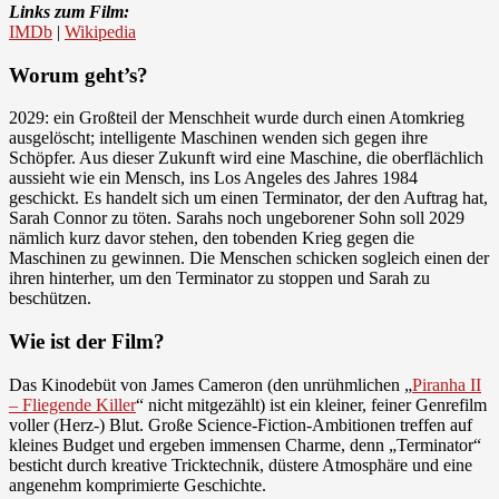
Links zum Film:
IMDb
|
Wikipedia
Worum geht’s?
2029: ein Großteil der Menschheit wurde durch einen Atomkrieg
ausgelöscht; intelligente Maschinen wenden sich gegen ihre
Schöpfer. Aus dieser Zukunft wird eine Maschine, die oberflächlich
aussieht wie ein Mensch, ins Los Angeles des Jahres 1984
geschickt. Es handelt sich um einen Terminator, der den Auftrag hat,
Sarah Connor zu töten. Sarahs noch ungeborener Sohn soll 2029
nämlich kurz davor stehen, den tobenden Krieg gegen die
Maschinen zu gewinnen. Die Menschen schicken sogleich einen der
ihren hinterher, um den Terminator zu stoppen und Sarah zu
beschützen.
Wie ist der Film?
Das Kinodebüt von James Cameron (den unrühmlichen „
Piranha II
– Fliegende Killer
“ nicht mitgezählt) ist ein kleiner, feiner Genrefilm
voller (Herz-) Blut. Große Science-Fiction-Ambitionen treffen auf
kleines Budget und ergeben immensen Charme, denn „Terminator“
besticht durch kreative Tricktechnik, düstere Atmosphäre und eine
angenehm komprimierte Geschichte.