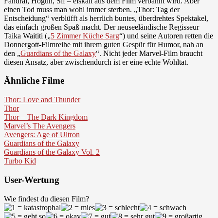
Fandral, Hogun, Sif – eiskalt aus dem Film verbannt wird. Aber
einen Tod muss man wohl immer sterben. „Thor: Tag der
Entscheidung“ verblüfft als herrlich buntes, überdrehtes Spektakel,
das einfach großen Spaß macht. Der neuseeländische Regisseur
Taika Waititi („
5 Zimmer Küche Sarg
“) und seine Autoren retten die
Donnergott-Filmreihe mit ihrem guten Gespür für Humor, nah an
den „
Guardians of the Galaxy
“. Nicht jeder Marvel-Film braucht
diesen Ansatz, aber zwischendurch ist er eine echte Wohltat.
Ähnliche Filme
Thor: Love and Thunder
Thor
Thor – The Dark Kingdom
Marvel’s The Avengers
Avengers: Age of Ultron
Guardians of the Galaxy
Guardians of the Galaxy Vol. 2
Turbo Kid
User-Wertung
Wie findest du diesen Film?