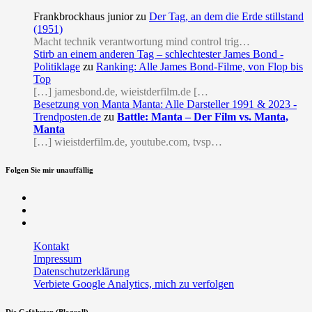
Frankbrockhaus junior
zu
Der Tag, an dem die Erde stillstand
(1951)
Macht technik verantwortung mind control trig…
Stirb an einem anderen Tag – schlechtester James Bond -
Politiklage
zu
Ranking: Alle James Bond-Filme, von Flop bis
Top
[…] jamesbond.de, wieistderfilm.de […
Besetzung von Manta Manta: Alle Darsteller 1991 & 2023 -
Trendposten.de
zu
Battle: Manta – Der Film vs. Manta,
Manta
[…] wieistderfilm.de, youtube.com, tvsp…
Folgen Sie mir unauffällig
Facebook
Twitter
RSS
Kontakt
Impressum
Datenschutzerklärung
Verbiete Google Analytics, mich zu verfolgen