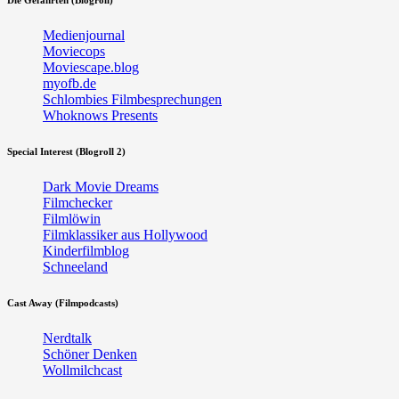
Die Gefährten (Blogroll)
Medienjournal
Moviecops
Moviescape.blog
myofb.de
Schlombies Filmbesprechungen
Whoknows Presents
Special Interest (Blogroll 2)
Dark Movie Dreams
Filmchecker
Filmlöwin
Filmklassiker aus Hollywood
Kinderfilmblog
Schneeland
Cast Away (Filmpodcasts)
Nerdtalk
Schöner Denken
Wollmilchcast