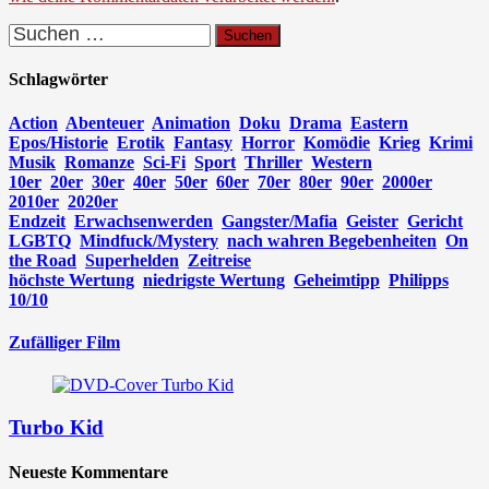
Suchen
nach:
Schlagwörter
Action
Abenteuer
Animation
Doku
Drama
Eastern
Epos/Historie
Erotik
Fantasy
Horror
Komödie
Krieg
Krimi
Musik
Romanze
Sci-Fi
Sport
Thriller
Western
10er
20er
30er
40er
50er
60er
70er
80er
90er
2000er
2010er
2020er
Endzeit
Erwachsenwerden
Gangster/Mafia
Geister
Gericht
LGBTQ
Mindfuck/Mystery
nach wahren Begebenheiten
On
the Road
Superhelden
Zeitreise
höchste Wertung
niedrigste Wertung
Geheimtipp
Philipps
10/10
Zufälliger Film
Turbo Kid
Neueste Kommentare