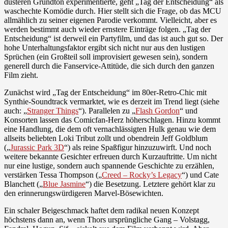
düsteren Grundton experimentierte, geht „Tag der Entscheidung“ als
waschechte Komödie durch. Hier stellt sich die Frage, ob das MCU
allmählich zu seiner eigenen Parodie verkommt. Vielleicht, aber es
werden bestimmt auch wieder ernstere Einträge folgen. „Tag der
Entscheidung“ ist derweil ein Partyfilm, und das ist auch gut so. Der
hohe Unterhaltungsfaktor ergibt sich nicht nur aus den lustigen
Sprüchen (ein Großteil soll improvisiert gewesen sein), sondern
generell durch die Fanservice-Attitüde, die sich durch den ganzen
Film zieht.
Zunächst wird „Tag der Entscheidung“ im 80er-Retro-Chic mit
Synthie-Soundtrack vermarktet, wie es derzeit im Trend liegt (siehe
auch: „
Stranger Things
“). Parallelen zu „
Flash Gordon
“ und
Konsorten lassen das Comicfan-Herz höherschlagen. Hinzu kommt
eine Handlung, die dem oft vernachlässigten Hulk genau wie dem
allseits beliebten Loki Tribut zollt und obendrein Jeff Goldblum
(„
Jurassic Park 3D
“) als reine Spaßfigur hinzuzuwirft. Und noch
weitere bekannte Gesichter erfreuen durch Kurzauftritte. Um nicht
nur eine lustige, sondern auch spannende Geschichte zu erzählen,
verstärken Tessa Thompson („
Creed – Rocky’s Legacy
“) und Cate
Blanchett („
Blue Jasmine
“) die Besetzung. Letztere gehört klar zu
den erinnerungswürdigeren Marvel-Bösewichten.
Ein schaler Beigeschmack haftet dem radikal neuen Konzept
höchstens dann an, wenn Thors ursprüngliche Gang – Volstagg,