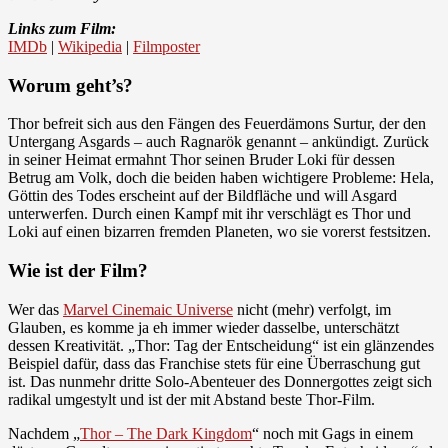
Links zum Film:
IMDb
|
Wikipedia
|
Filmposter
Worum geht’s?
Thor befreit sich aus den Fängen des Feuerdämons Surtur, der den
Untergang Asgards – auch Ragnarök genannt – ankündigt. Zurück
in seiner Heimat ermahnt Thor seinen Bruder Loki für dessen
Betrug am Volk, doch die beiden haben wichtigere Probleme: Hela,
Göttin des Todes erscheint auf der Bildfläche und will Asgard
unterwerfen. Durch einen Kampf mit ihr verschlägt es Thor und
Loki auf einen bizarren fremden Planeten, wo sie vorerst festsitzen.
Wie ist der Film?
Wer das
Marvel Cinemaic Universe
nicht (mehr) verfolgt, im
Glauben, es komme ja eh immer wieder dasselbe, unterschätzt
dessen Kreativität. „Thor: Tag der Entscheidung“ ist ein glänzendes
Beispiel dafür, dass das Franchise stets für eine Überraschung gut
ist. Das nunmehr dritte Solo-Abenteuer des Donnergottes zeigt sich
radikal umgestylt und ist der mit Abstand beste Thor-Film.
Nachdem „
Thor – The Dark Kingdom
“ noch mit Gags in einem