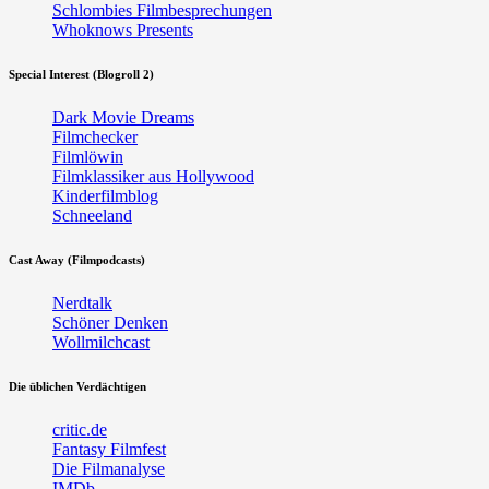
Schlombies Filmbesprechungen
Whoknows Presents
Special Interest (Blogroll 2)
Dark Movie Dreams
Filmchecker
Filmlöwin
Filmklassiker aus Hollywood
Kinderfilmblog
Schneeland
Cast Away (Filmpodcasts)
Nerdtalk
Schöner Denken
Wollmilchcast
Die üblichen Verdächtigen
critic.de
Fantasy Filmfest
Die Filmanalyse
IMDb