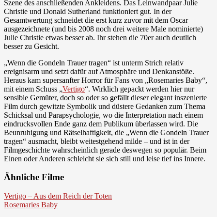
Szene des anschließenden Ankleidens. Das Leinwandpaar Julie
Christie und Donald Sutherland funktioniert gut. In der
Gesamtwertung schneidet die erst kurz zuvor mit dem Oscar
ausgezeichnete (und bis 2008 noch drei weitere Male nominierte)
Julie Christie etwas besser ab. Ihr stehen die 70er auch deutlich
besser zu Gesicht.
„Wenn die Gondeln Trauer tragen“ ist unterm Strich relativ
ereignisarm und setzt dafür auf Atmosphäre und Denkanstöße.
Heraus kam supersanfter Horror für Fans von „Rosemaries Baby“,
mit einem Schuss „
Vertigo
“. Wirklich gepackt werden hier nur
sensible Gemüter, doch so oder so gefällt dieser elegant inszenierte
Film durch gewitzte Symbolik und düstere Gedanken zum Thema
Schicksal und Parapsychologie, wo die Interpretation nach einem
eindrucksvollen Ende ganz dem Publikum überlassen wird. Die
Beunruhigung und Rätselhaftigkeit, die „Wenn die Gondeln Trauer
tragen“ ausmacht, bleibt weitestgehend milde – und ist in der
Filmgeschichte wahrscheinlich gerade deswegen so populär. Beim
Einen oder Anderen schleicht sie sich still und leise tief ins Innere.
Ähnliche Filme
Vertigo – Aus dem Reich der Toten
Rosemaries Baby