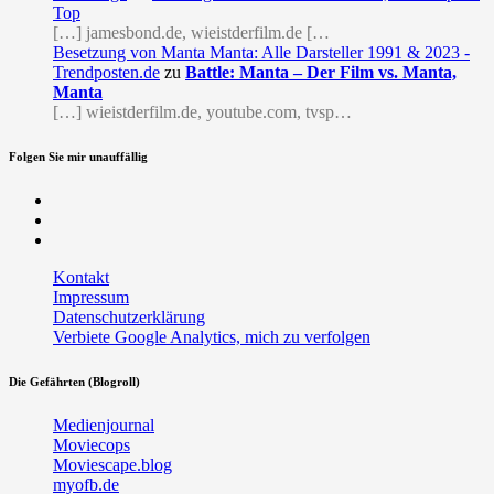
Top
[…] jamesbond.de, wieistderfilm.de […
Besetzung von Manta Manta: Alle Darsteller 1991 & 2023 -
Trendposten.de
zu
Battle: Manta – Der Film vs. Manta,
Manta
[…] wieistderfilm.de, youtube.com, tvsp…
Folgen Sie mir unauffällig
Facebook
Twitter
RSS
Kontakt
Impressum
Datenschutzerklärung
Verbiete Google Analytics, mich zu verfolgen
Die Gefährten (Blogroll)
Medienjournal
Moviecops
Moviescape.blog
myofb.de