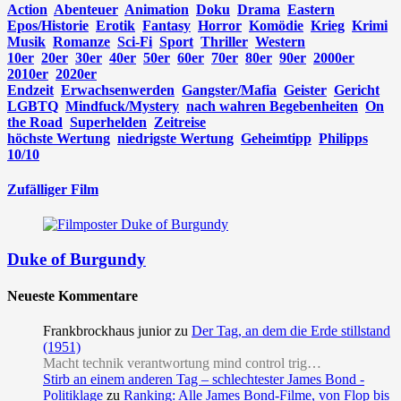
Action
Abenteuer
Animation
Doku
Drama
Eastern
Epos/Historie
Erotik
Fantasy
Horror
Komödie
Krieg
Krimi
Musik
Romanze
Sci-Fi
Sport
Thriller
Western
10er
20er
30er
40er
50er
60er
70er
80er
90er
2000er
2010er
2020er
Endzeit
Erwachsenwerden
Gangster/Mafia
Geister
Gericht
LGBTQ
Mindfuck/Mystery
nach wahren Begebenheiten
On
the Road
Superhelden
Zeitreise
höchste Wertung
niedrigste Wertung
Geheimtipp
Philipps
10/10
Zufälliger Film
Duke of Burgundy
Neueste Kommentare
Frankbrockhaus junior
zu
Der Tag, an dem die Erde stillstand
(1951)
Macht technik verantwortung mind control trig…
Stirb an einem anderen Tag – schlechtester James Bond -
Politiklage
zu
Ranking: Alle James Bond-Filme, von Flop bis