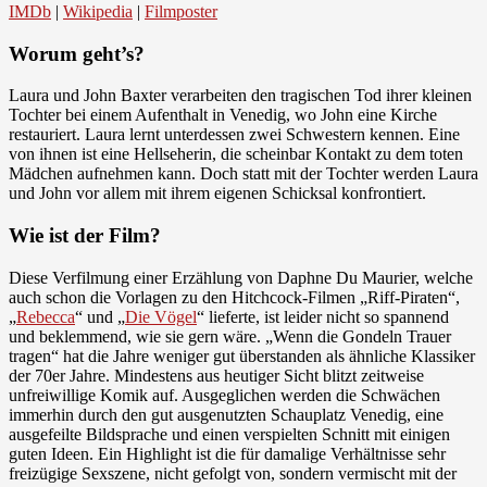
IMDb
|
Wikipedia
|
Filmposter
Worum geht’s?
Laura und John Baxter verarbeiten den tragischen Tod ihrer kleinen
Tochter bei einem Aufenthalt in Venedig, wo John eine Kirche
restauriert. Laura lernt unterdessen zwei Schwestern kennen. Eine
von ihnen ist eine Hellseherin, die scheinbar Kontakt zu dem toten
Mädchen aufnehmen kann. Doch statt mit der Tochter werden Laura
und John vor allem mit ihrem eigenen Schicksal konfrontiert.
Wie ist der Film?
Diese Verfilmung einer Erzählung von Daphne Du Maurier, welche
auch schon die Vorlagen zu den Hitchcock-Filmen „Riff-Piraten“,
„
Rebecca
“ und „
Die Vögel
“ lieferte, ist leider nicht so spannend
und beklemmend, wie sie gern wäre. „Wenn die Gondeln Trauer
tragen“ hat die Jahre weniger gut überstanden als ähnliche Klassiker
der 70er Jahre. Mindestens aus heutiger Sicht blitzt zeitweise
unfreiwillige Komik auf. Ausgeglichen werden die Schwächen
immerhin durch den gut ausgenutzten Schauplatz Venedig, eine
ausgefeilte Bildsprache und einen verspielten Schnitt mit einigen
guten Ideen. Ein Highlight ist die für damalige Verhältnisse sehr
freizügige Sexszene, nicht gefolgt von, sondern vermischt mit der