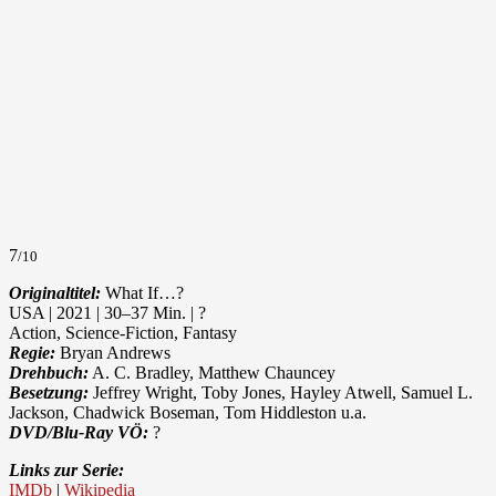
7
/10
Originaltitel:
What If…?
USA | 2021 | 30–37 Min. | ?
Action, Science-Fiction, Fantasy
Regie:
Bryan Andrews
Drehbuch:
A. C. Bradley, Matthew Chauncey
Besetzung:
Jeffrey Wright, Toby Jones, Hayley Atwell, Samuel L.
Jackson, Chadwick Boseman, Tom Hiddleston u.a.
DVD/Blu-Ray VÖ:
?
Links zur Serie:
IMDb
|
Wikipedia