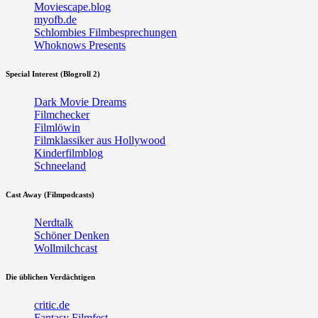
Moviescape.blog
myofb.de
Schlombies Filmbesprechungen
Whoknows Presents
Special Interest (Blogroll 2)
Dark Movie Dreams
Filmchecker
Filmlöwin
Filmklassiker aus Hollywood
Kinderfilmblog
Schneeland
Cast Away (Filmpodcasts)
Nerdtalk
Schöner Denken
Wollmilchcast
Die üblichen Verdächtigen
critic.de
Fantasy Filmfest