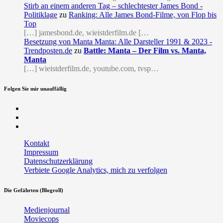
Stirb an einem anderen Tag – schlechtester James Bond -
Politiklage
zu
Ranking: Alle James Bond-Filme, von Flop bis
Top
[…] jamesbond.de, wieistderfilm.de […
Besetzung von Manta Manta: Alle Darsteller 1991 & 2023 -
Trendposten.de
zu
Battle: Manta – Der Film vs. Manta,
Manta
[…] wieistderfilm.de, youtube.com, tvsp…
Folgen Sie mir unauffällig
Facebook
Twitter
RSS
Kontakt
Impressum
Datenschutzerklärung
Verbiete Google Analytics, mich zu verfolgen
Die Gefährten (Blogroll)
Medienjournal
Moviecops