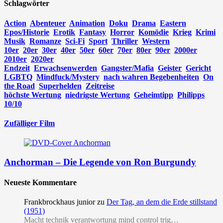
Schlagwörter
Action
Abenteuer
Animation
Doku
Drama
Eastern
Epos/Historie
Erotik
Fantasy
Horror
Komödie
Krieg
Krimi
Musik
Romanze
Sci-Fi
Sport
Thriller
Western
10er
20er
30er
40er
50er
60er
70er
80er
90er
2000er
2010er
2020er
Endzeit
Erwachsenwerden
Gangster/Mafia
Geister
Gericht
LGBTQ
Mindfuck/Mystery
nach wahren Begebenheiten
On
the Road
Superhelden
Zeitreise
höchste Wertung
niedrigste Wertung
Geheimtipp
Philipps
10/10
Zufälliger Film
Anchorman – Die Legende von Ron Burgundy
Neueste Kommentare
Frankbrockhaus junior
zu
Der Tag, an dem die Erde stillstand
(1951)
Macht technik verantwortung mind control trig…