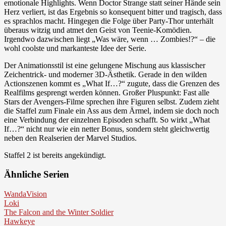
emotionale Highlights. Wenn Doctor Strange statt seiner Hände sein
Herz verliert, ist das Ergebnis so konsequent bitter und tragisch, dass
es sprachlos macht. Hingegen die Folge über Party-Thor unterhält
überaus witzig und atmet den Geist von Teenie-Komödien.
Irgendwo dazwischen liegt „Was wäre, wenn … Zombies!?“ – die
wohl coolste und markanteste Idee der Serie.
Der Animationsstil ist eine gelungene Mischung aus klassischer
Zeichentrick- und moderner 3D-Ästhetik. Gerade in den wilden
Actionszenen kommt es „What If…?“ zugute, dass die Grenzen des
Realfilms gesprengt werden können. Großer Pluspunkt: Fast alle
Stars der Avengers-Filme sprechen ihre Figuren selbst. Zudem zieht
die Staffel zum Finale ein Ass aus dem Ärmel, indem sie doch noch
eine Verbindung der einzelnen Episoden schafft. So wirkt „What
If…?“ nicht nur wie ein netter Bonus, sondern steht gleichwertig
neben den Realserien der Marvel Studios.
Staffel 2 ist bereits angekündigt.
Ähnliche Serien
WandaVision
Loki
The Falcon and the Winter Soldier
Hawkeye