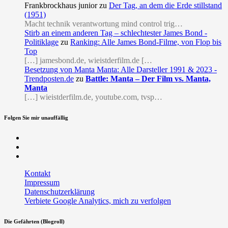
Frankbrockhaus junior
zu
Der Tag, an dem die Erde stillstand
(1951)
Macht technik verantwortung mind control trig…
Stirb an einem anderen Tag – schlechtester James Bond -
Politiklage
zu
Ranking: Alle James Bond-Filme, von Flop bis
Top
[…] jamesbond.de, wieistderfilm.de […
Besetzung von Manta Manta: Alle Darsteller 1991 & 2023 -
Trendposten.de
zu
Battle: Manta – Der Film vs. Manta,
Manta
[…] wieistderfilm.de, youtube.com, tvsp…
Folgen Sie mir unauffällig
Facebook
Twitter
RSS
Kontakt
Impressum
Datenschutzerklärung
Verbiete Google Analytics, mich zu verfolgen
Die Gefährten (Blogroll)