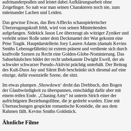
aufeinanderprallen und leistet dabei Aufklärungsarbeit ohne
Zeigefinger. So nah war man seinen Charakteren noch nie, zum
miteinander Lachen und Leiden.
Das gewisse Etwas, das Ben Afflecks schauspielerischer
Überzeugungskraft fehlt, wird von seinen Mitstreitenden
aufgefangen. Sidekick Jason Lee überzeugt als witziger Zyniker und
verleiht seiner Rolle unter dem Deckmantel der Wut gekonnt eine
Prise Tragik. Hauptdarstellerin Joey Lauren Adams (damals Kevins
Smiths Lebensgefährtin) ist extrem präsent und verdiente sich durch
kraftvolle Szenen zu Recht eine Golden-Globe-Nominierung. Das
Sahnehäubchen bildet der recht unbekannte Dwight Ewell, der als
schwuler schwarzer Pseudo-Aktivist prächtig unterhält. Der Beitrag
des Kult-Duos Jay und Silent Bob beschränkt sich diesmal auf eine
einzige, dafür essenzielle Szene, die sitzt.
Im etwas plumpen ‚Showdown‘ droht das Drehbuch, den Bogen
der Glaubwürdigkeit zu überspannen, entschädigt dafür aber mit
einem reifen Ende. „Chasing Amy“ ist unterm Strich einer der
aufrichtigsten Beziehungsfilme, die je gedreht wurden. Eine mit
Überraschungen gespickte romantische Komödie, die aus dem
Rahmen fällt. Kevins Smiths Goldstück.
Ähnliche Filme