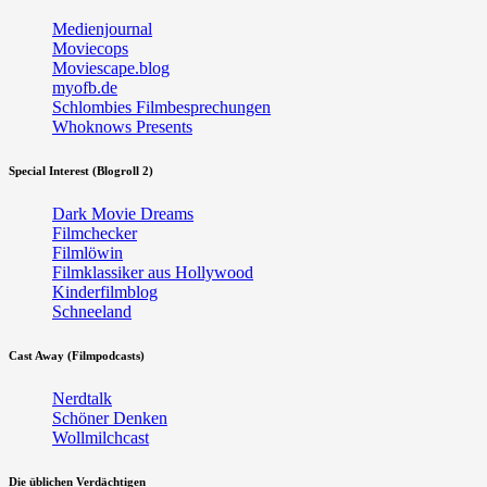
Medienjournal
Moviecops
Moviescape.blog
myofb.de
Schlombies Filmbesprechungen
Whoknows Presents
Special Interest (Blogroll 2)
Dark Movie Dreams
Filmchecker
Filmlöwin
Filmklassiker aus Hollywood
Kinderfilmblog
Schneeland
Cast Away (Filmpodcasts)
Nerdtalk
Schöner Denken
Wollmilchcast
Die üblichen Verdächtigen