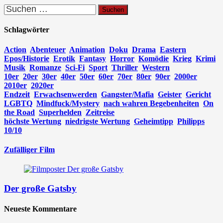
Suchen
nach:
Schlagwörter
Action
Abenteuer
Animation
Doku
Drama
Eastern
Epos/Historie
Erotik
Fantasy
Horror
Komödie
Krieg
Krimi
Musik
Romanze
Sci-Fi
Sport
Thriller
Western
10er
20er
30er
40er
50er
60er
70er
80er
90er
2000er
2010er
2020er
Endzeit
Erwachsenwerden
Gangster/Mafia
Geister
Gericht
LGBTQ
Mindfuck/Mystery
nach wahren Begebenheiten
On
the Road
Superhelden
Zeitreise
höchste Wertung
niedrigste Wertung
Geheimtipp
Philipps
10/10
Zufälliger Film
Der große Gatsby
Neueste Kommentare