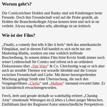
Worum geht’s?
Die Comiczeichner Holden und Banky sind seit Kindertagen beste
Freunde. Doch ihre Freundschaft wird auf die Probe gestellt, als
Holden die Branchenkollegin Alyssa kennen lernt und sich in sie
verliebt. Alyssa mag Holden sehr, allerdings ist sie lesbisch.
Wie ist der Film?
„Finally, a comedy that tells it like it feels“ titelt das amerikanische
Filmplakat, und in diesem Fall handelt es sich nicht nur um
Marketing-Blabla, sondern um eine wirklich treffende
Beschreibung. In seinem dritten Film frönt Kevin Smith immer noch
seiner Leidenschaft für Comics und erfreut sich an ordinären
Diskussionen über „
Star Wars
“ & Co. Gleichzeitig wagt er sich aber
auch an sensible Themen wie sexuelle Identität und die Grenze
zwischen Freundschaft und Liebe. Mit dieser herzergreifenden
Mischung gelingt Smith eine Überraschung, die nach den
Vorgängerfilmen „
Clerks
“ und „
Mallrats
“ niemand erwartet hätte. Er
ist künstlerisch erwachsengeworden.
Frech, derb und gerade deshalb so wahrhaftig erörtert „Chasing
Amy“ emotionale Wirrungen im (Liebes-) Leben junger Menschen.
Einfühlsam lässt der Regisseur/Autor unterschiedliche Perspektiven