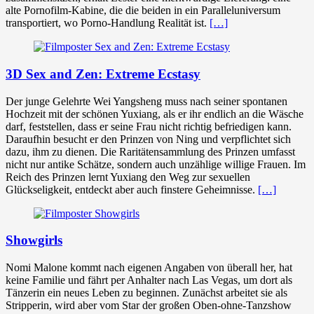
alte Pornofilm-Kabine, die die beiden in ein Paralleluniversum
transportiert, wo Porno-Handlung Realität ist.
[…]
3D Sex and Zen: Extreme Ecstasy
Der junge Gelehrte Wei Yangsheng muss nach seiner spontanen
Hochzeit mit der schönen Yuxiang, als er ihr endlich an die Wäsche
darf, feststellen, dass er seine Frau nicht richtig befriedigen kann.
Daraufhin besucht er den Prinzen von Ning und verpflichtet sich
dazu, ihm zu dienen. Die Raritätensammlung des Prinzen umfasst
nicht nur antike Schätze, sondern auch unzählige willige Frauen. Im
Reich des Prinzen lernt Yuxiang den Weg zur sexuellen
Glückseligkeit, entdeckt aber auch finstere Geheimnisse.
[…]
Showgirls
Nomi Malone kommt nach eigenen Angaben von überall her, hat
keine Familie und fährt per Anhalter nach Las Vegas, um dort als
Tänzerin ein neues Leben zu beginnen. Zunächst arbeitet sie als
Stripperin, wird aber vom Star der großen Oben-ohne-Tanzshow