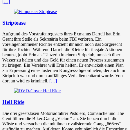
[…]
Striptease
Aufgrund des Vorstrafenregisters ihres Exmanns Darrell hat Erin
Grant ihre Stelle als Sekretärin beim FBI verloren. Ein
voreingenommener Richter entzieht ihr auch noch das Sorgerecht
für ihre Tochter. Während Darrell die Kleine für illegale Aktionen
benutzt, jobbt Erin als Tänzerin in einem Stripclub, um sich über
Wasser zu halten und das Geld für einen neuen Prozess zusammen
zu kriegen. Ein Verehrer will Erin helfen. Er entwickelt einen Plan
zur Erpressung eines lüsternen Kongressabgeordneten, der auch im
Stripclub war und durch auffälliges Verhalten enttarnt wurde. Von
dort an wird es kriminell.
[…]
Hell Ride
Die drei gesetzlosen Motorradfahrer Pistolero, Comanche und The
Gent führen die Biker-Gang „Victors“ an. Sie heizen durch die
Wüste und versuchen die mit ihnen rivalisierende Gang „666ers“
ausfindig zu machen. Auf deren Konto geht nämlich die Ermordung