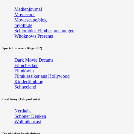
Medienjournal
Moviecops
Moviescape.blog
myofb.de
Schlombies Filmbesprechungen
Whoknows Presents
Special Interest (Blogroll 2)
Dark Movie Dreams
Filmchecker
Filmlöwin
Filmklassiker aus Hollywood
Kinderfilmblog
Schneeland
Cast Away (Filmpodcasts)
Nerdtalk
Schöner Denken
Wollmilchcast
Die üblichen Verdächtigen