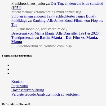
Frankbrockhaus junior
zu
Der Tag, an dem die Erde stillstand
(1951)
Macht technik verantwortung mind control trig…
Stirb an einem anderen Tag – schlechtester James Bond -
Politiklage
zu
Ranking: Alle James Bond-Filme, von Flop bis
Top
[…] jamesbond.de, wieistderfilm.de […
Besetzung von Manta Manta: Alle Darsteller 1991 & 2023 -
Trendposten.de
zu
Battle: Manta – Der Film vs. Manta,
Manta
[…] wieistderfilm.de, youtube.com, tvsp…
Folgen Sie mir unauffällig
Facebook
Twitter
RSS
Kontakt
Impressum
Datenschutzerklärung
Verbiete Google Analytics, mich zu verfolgen
Die Gefährten (Blogroll)