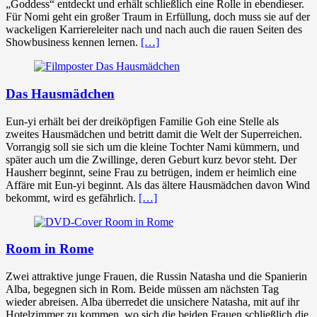
„Goddess“ entdeckt und erhält schließlich eine Rolle in ebendieser.
Für Nomi geht ein großer Traum in Erfüllung, doch muss sie auf der
wackeligen Karriereleiter nach und nach auch die rauen Seiten des
Showbusiness kennen lernen.
[…]
Das Hausmädchen
Eun-yi erhält bei der dreiköpfigen Familie Goh eine Stelle als
zweites Hausmädchen und betritt damit die Welt der Superreichen.
Vorrangig soll sie sich um die kleine Tochter Nami kümmern, und
später auch um die Zwillinge, deren Geburt kurz bevor steht. Der
Hausherr beginnt, seine Frau zu betrügen, indem er heimlich eine
Affäre mit Eun-yi beginnt. Als das ältere Hausmädchen davon Wind
bekommt, wird es gefährlich.
[…]
Room in Rome
Zwei attraktive junge Frauen, die Russin Natasha und die Spanierin
Alba, begegnen sich in Rom. Beide müssen am nächsten Tag
wieder abreisen. Alba überredet die unsichere Natasha, mit auf ihr
Hotelzimmer zu kommen, wo sich die beiden Frauen schließlich die