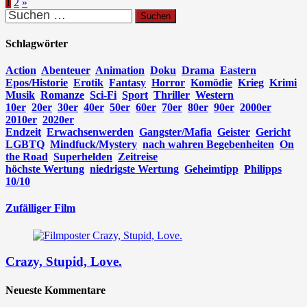
Seitennummerierung
1
2
»
Suchen
der
nach:
Beiträge
Schlagwörter
Action
Abenteuer
Animation
Doku
Drama
Eastern
Epos/Historie
Erotik
Fantasy
Horror
Komödie
Krieg
Krimi
Musik
Romanze
Sci-Fi
Sport
Thriller
Western
10er
20er
30er
40er
50er
60er
70er
80er
90er
2000er
2010er
2020er
Endzeit
Erwachsenwerden
Gangster/Mafia
Geister
Gericht
LGBTQ
Mindfuck/Mystery
nach wahren Begebenheiten
On
the Road
Superhelden
Zeitreise
höchste Wertung
niedrigste Wertung
Geheimtipp
Philipps
10/10
Zufälliger Film
Crazy, Stupid, Love.
Neueste Kommentare