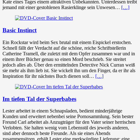
Kate eines Tages einem attraktiven Unbekannten. Unterdessen treibt
jemand mit einer gestohlenen Rasierklinge sein Unwesen…
[…]
Basic Instinct
Ein Rockstar wird beim Sex brutal mit einem Eispickel erstochen.
Schnell fällt der Verdacht auf die schöne, reiche Schriftstellerin
Catherine Tramell, die zuletzt mit dem Opfer zusammen war und in
einem ihrer Bücher genau so einen Mord beschrieb. Sie streitet
jedoch alles ab. Über den ermittelnden Detective Nick Curran weiß
sie mehr als ihm lieb ist. Sie wickelt ihn um den Finger, da er ihr als
Inspiration für ihr nächstes Buch dienen soll…
[…]
Im tiefen Tal der Superbabes
Lester arbeitet in einem Schnapsladen, bedient minderjährige
Kunden und erweitert nebenbei seine Pornosammlung. Sein bester
Freund Carl arbeitet als Anzugträger für den Vater seiner herrischen
Verlobten. Sie halten wenig vom Lebensstil des jeweils anderen,
sind aber dennoch beste Freunde. Als sie eines Abends
zusammensitzen, erhält Lester eine merkwürdige Lieferung: eine