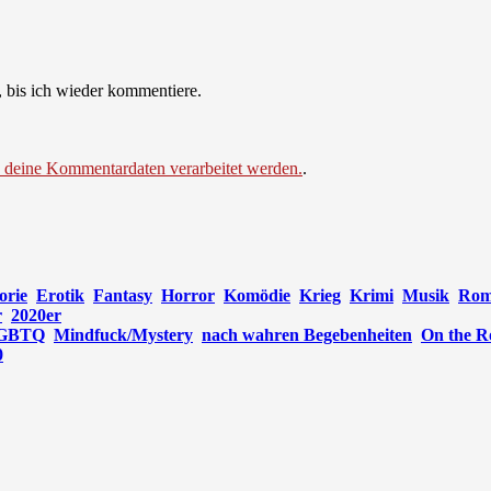
 bis ich wieder kommentiere.
e deine Kommentardaten verarbeitet werden.
.
orie
Erotik
Fantasy
Horror
Komödie
Krieg
Krimi
Musik
Rom
r
2020er
GBTQ
Mindfuck/Mystery
nach wahren Begebenheiten
On the R
0