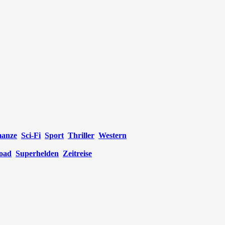
anze
Sci-Fi
Sport
Thriller
Western
oad
Superhelden
Zeitreise