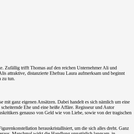
te. Zufällig trifft Thomas auf den reichen Unternehmer Ali und
lis attraktive, distanzierte Ehefrau Laura aufmerksam und beginnt
 zu tun.
iese mit ganz eigenen Ansätzen. Dabei handelt es sich nämlich um eine
 scheiternde Ehe und eine heiße Affäre. Regisseur und Autor
muskritikers genauso von Geld wie von Liebe, sowie von der tragischen
urenkonstellation herauskristallisiert, um die sich alles dreht. Ganz
n heraus. Manchmal wirkt die Handlung unnatürlich langsam, in