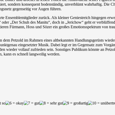
isiert, sondern konsequent bodenständig, unverblümt wahrhaftig. Die Ch
gsnetz gegenseitig vor Augen führen.
rte Ensemblemitglieder zurück. Als kleiner Geniestreich hingegen erwe
der „Der Schuh des Manitu“, doch in „Jerichow“ geht er verblüffend ern
tieren Fürmann, Hoss und Sözer ein großes Emotionsspektrum von trauri
, in dem Petzold im Rahmen eines altbekannten Handlungsgerüsts wieder
r punktgenau eingesetzter Musik. Dabei legt er im Gegensatz zum Vorg
rden wieder vollauf zufrieden sein. Sonstiges Publikum könnte an Pe
n, kann es schnell langweilig werden.