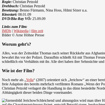
Regie:
Christian Petzold
Drehbuch:
Christian Petzold
Besetzung:
Benno Fürmann, Nina Hoss, Hilmi Sözer u.a.
Kinostart:
08.01.09
DVD/Blu-Ray VÖ:
25.09.09
Links zum Film:
IMDb
|
Wikipedia
|
film zeit
Bilder © Arne Höhne Presse
Worum geht’s?
Alles, was der Zeitsoldat Thomas nach seiner Rückkehr aus Afghanista
bewahrt ihn vor der Polizei. Daraufhin schließt Ali mit Thomas Freun
schließlich ein Verhältnis mit ihr. Alle drei haben ihre Sehnsüchte 
Wie ist der Film?
Noch mehr als „
Yella
“ (2007) orientiert sich „Jerichow“ an einer ber
freie Adaption des bereits mehrfach verfilmten Romans „Wenn der Po
Christian Petzold verlagert die Handlung in das dünn besiedelte Nord
Abhängigkeit dieser beiden Dinge voneinander.
Schleichend und ahnungslos wird man über Haupt
auf die Charakterzeichnung fixiert, entwirft Petzold starre, beobach