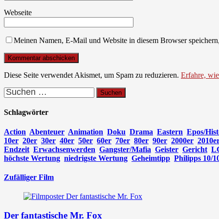
Webseite
Meinen Namen, E-Mail und Website in diesem Browser speichern,
Diese Seite verwendet Akismet, um Spam zu reduzieren.
Erfahre, wi
Suchen
nach:
Schlagwörter
Action
Abenteuer
Animation
Doku
Drama
Eastern
Epos/Hist
10er
20er
30er
40er
50er
60er
70er
80er
90er
2000er
2010e
Endzeit
Erwachsenwerden
Gangster/Mafia
Geister
Gericht
L
höchste Wertung
niedrigste Wertung
Geheimtipp
Philipps 10/1
Zufälliger Film
Der fantastische Mr. Fox