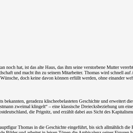
n noch hat, ist das alte Haus, das ihm seine verstorbene Mutter vererb
dschaft und macht ihn zu seinem Mitarbeiter. Thomas wird schnell auf A
und Wünsche, doch keine davon können erfüllt werden, ohne einander weh
eits bekannten, geradezu klischeebelasteten Geschichte und erweitert d
stmann zweimal klingelt“ – eine klassische Dreiecksbeziehung um eine
ostdeutschland, die Prignitz, und erzählt dabei aus Sicht des Kapitalis
figur Thomas in die Geschichte eingeführt, bis sich allmählich die Fig
tende Bilder und arbeitet in leisen Tönen die Ambivalenz seiner Figure