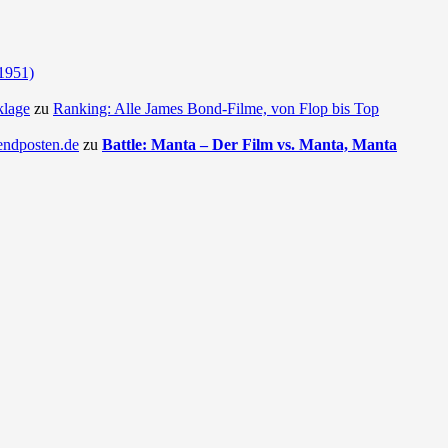
(1951)
klage
zu
Ranking: Alle James Bond-Filme, von Flop bis Top
endposten.de
zu
Battle: Manta – Der Film vs. Manta, Manta