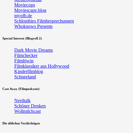
Moviecops
Moviescape.blog
myofb.de
Schlombies Filmbesprechungen
Whoknows Presents
Special Interest (Blogroll 2)
Dark Movie Dreams
Filmchecker
Filmlöwin
Filmklassiker aus Hollywood
Kinderfilmblog
Schneeland
Cast Away (Filmpodcasts)
Nerdtalk
Schöner Denken
Wollmilchcast
Die üblichen Verdächtigen