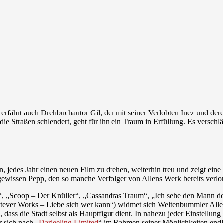
rfährt auch Drehbuchautor Gil, der mit seiner Verlobten Inez und deren 
die Straßen schlendert, geht für ihn ein Traum in Erfüllung. Es verschlä
 jedes Jahr einen neuen Film zu drehen, weiterhin treu und zeigt eine w
wissen Pepp, den so manche Verfolger von Allens Werk bereits verloren
, „Scoop – Der Knüller“, „Cassandras Traum“, „Ich sehe den Mann de
ever Works – Liebe sich wer kann“) widmet sich Weltenbummler Allen 
, dass die Stadt selbst als Hauptfigur dient. In nahezu jeder Einstellung 
 sich nach „
Darjeeling Limited
“ im Rahmen seiner Möglichkeiten endl