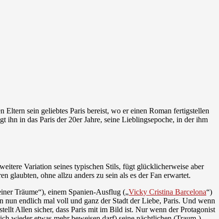
Eltern sein geliebtes Paris bereist, wo er einen Roman fertigstellen
gt ihn in das Paris der 20er Jahre, seine Lieblingsepoche, in der ihm
eitere Variation seines typischen Stils, fügt glücklicherweise aber
 glaubten, ohne allzu anders zu sein als es der Fan erwartet.
iner Träume“), einem Spanien-Ausflug („
Vicky Cristina Barcelona
“)
nun endlich mal voll und ganz der Stadt der Liebe, Paris. Und wenn
stellt Allen sicher, dass Paris mit im Bild ist. Nur wenn der Protagonist
ich wieder etwas mehr beweisen darf) seine nächtlichen (Traum-)