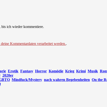
 bis ich wieder kommentiere.
e deine Kommentardaten verarbeitet werden.
.
orie
Erotik
Fantasy
Horror
Komödie
Krieg
Krimi
Musik
Rom
r
2020er
GBTQ
Mindfuck/Mystery
nach wahren Begebenheiten
On the R
0