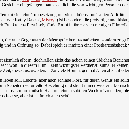
d Gesichter eingefangen, hauptsächlich die von wichtigen Personen der 
enbart sich eine Topbesetzung mit vielen höchst amüsanten Auftritten,
men wie Kathy Bates („
Misery
“) ist besonders die großartige und bislan
 Frankreichs First Lady Carla Bruni in ihrer ersten richtigen Filmrolle a
ran, die raue Gegenwart der Metropole herauszuarbeiten, sondern zeigt P
ig und in Ordnung so. Dabei spielt er inmitten einer Postkartenästhetik
t ziemlich albern, doch Allen zieht das neben seinen üblichen Beziehu
h sehr wohl in diesem Film – sein wichtigster Verdienst, zumal er kein
ne Zeit, diese auszuweiten. – Zu viele Hommagen hat Allen abzuarbeiten
an leben soll. Leichte, aber auch schlaue Kost, für deren Genus ein s
e zum Scheitern verurteilte Beziehung und streut immer wieder urkomi
nist selbst: zu romantisch. Statt mit einem subtilen Weckruf zu enden, 
s Klasse, aber ist natürlich auch schön.