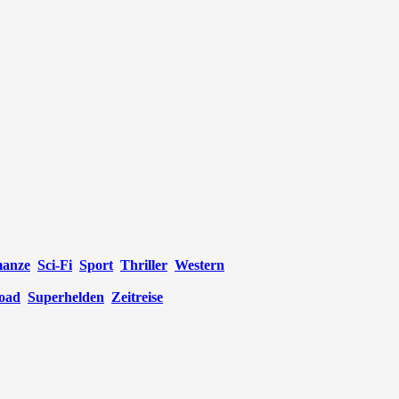
anze
Sci-Fi
Sport
Thriller
Western
oad
Superhelden
Zeitreise