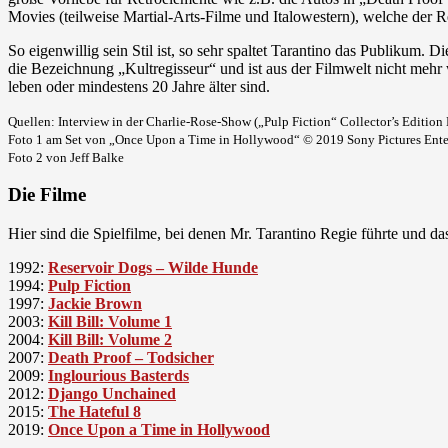
Movies (teilweise Martial-Arts-Filme und Italowestern), welche der 
So eigenwillig sein Stil ist, so sehr spaltet Tarantino das Publikum. D
die Bezeichnung „Kultregisseur“ und ist aus der Filmwelt nicht mehr 
leben oder mindestens 20 Jahre älter sind.
Quellen: Interview in der Charlie-Rose-Show („Pulp Fiction“ Collector’s Editio
Foto 1 am Set von „Once Upon a Time in Hollywood“ © 2019 Sony Pictures En
Foto 2 von Jeff Balke
Die Filme
Hier sind die Spielfilme, bei denen Mr. Tarantino Regie führte und d
1992:
Reservoir Dogs – Wilde Hunde
1994:
Pulp Fiction
1997:
Jackie Brown
2003:
Kill Bill: Volume 1
2004:
Kill Bill: Volume 2
2007:
Death Proof – Todsicher
2009:
Inglourious Basterds
2012:
Django Unchained
2015:
The Hateful 8
2019:
Once Upon a Time in Hollywood