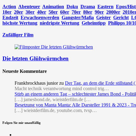
Action
Abenteuer
Animation
Doku
Drama
Eastern
Epos/Hist
10er
20er
30er
40er
50er
60er
70er
80er
90er
2000er
2010e
Endzeit
Erwachsenwerden
Gangster/Mafia
Geister
Gericht
L
höchste Wertung
niedrigste Wertung
Geheimtipp
Philipps 10/1
Zufälliger Film
Die letzten Glühwürmchen
Neueste Kommentare
Frankbrockhaus junior
zu
Der Tag, an dem die Erde stillstand 
Macht technik verantwortung mind control trig…
Stirb an einem anderen Tag – schlechtester James Bond - Politi
[…] jamesbond.de, wieistderfilm.de […
Besetzung von Manta Manta: Alle Darsteller 1991 & 2023 - Tr
[…] wieistderfilm.de, youtube.com, tvsp…
Folgen Sie mir unauffällig
Facebook