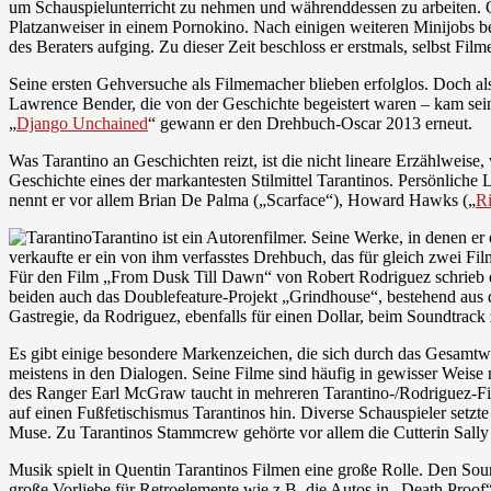
um Schauspielunterricht zu nehmen und währenddessen zu arbeiten. Ob
Platzanweiser in einem Pornokino. Nach einigen weiteren Minijobs b
des Beraters aufging. Zu dieser Zeit beschloss er erstmals, selbst Fil
Seine ersten Gehversuche als Filmemacher blieben erfolglos. Doch al
Lawrence Bender, die von der Geschichte begeistert waren – kam seine 
„
Django Unchained
“ gewann er den Drehbuch-Oscar 2013 erneut.
Was Tarantino an Geschichten reizt, ist die nicht lineare Erzählweis
Geschichte eines der markantesten Stilmittel Tarantinos. Persönliche 
nennt er vor allem Brian De Palma („Scarface“), Howard Hawks („
R
Tarantino ist ein Autorenfilmer. Seine Werke, in denen 
verkaufte er ein von ihm verfasstes Drehbuch, das für gleich zwei Fi
Für den Film „From Dusk Till Dawn“ von Robert Rodriguez schrieb e
beiden auch das Doublefeature-Projekt „Grindhouse“, bestehend aus 
Gastregie, da Rodriguez, ebenfalls für einen Dollar, beim Soundtrack 
Es gibt einige besondere Markenzeichen, die sich durch das Gesamtwer
meistens in den Dialogen. Seine Filme sind häufig in gewisser Weise 
des Ranger Earl McGraw taucht in mehreren Tarantino-/Rodriguez-Fi
auf einen Fußfetischismus Tarantinos hin. Diverse Schauspieler setz
Muse. Zu Tarantinos Stammcrew gehörte vor allem die Cutterin Sall
Musik spielt in Quentin Tarantinos Filmen eine große Rolle. Den Soun
große Vorliebe für Retroelemente wie z.B. die Autos in „Death Proof