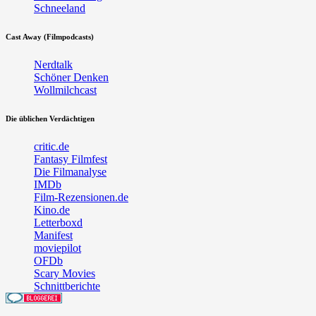
Schneeland
Cast Away (Filmpodcasts)
Nerdtalk
Schöner Denken
Wollmilchcast
Die üblichen Verdächtigen
critic.de
Fantasy Filmfest
Die Filmanalyse
IMDb
Film-Rezensionen.de
Kino.de
Letterboxd
Manifest
moviepilot
OFDb
Scary Movies
Schnittberichte