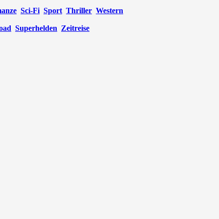
anze
Sci-Fi
Sport
Thriller
Western
oad
Superhelden
Zeitreise