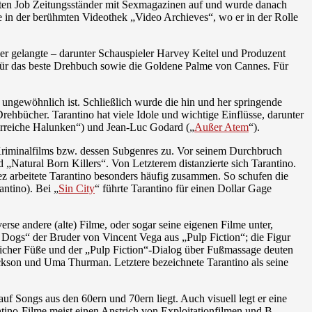
ersten Job Zeitungsständer mit Sexmagazinen auf und wurde danach
e in der berühmten Videothek „Video Archieves“, wo er in der Rolle
ner gelangte – darunter Schauspieler Harvey Keitel und Produzent
für das beste Drehbuch sowie die Goldene Palme von Cannes. Für
r ungewöhnlich ist. Schließlich wurde die hin und her springende
rehbücher. Tarantino hat viele Idole und wichtige Einflüsse, darunter
lorreiche Halunken“) und Jean-Luc Godard („
Außer Atem
“).
s Kriminalfilms bzw. dessen Subgenres zu. Vor seinem Durchbruch
d „Natural Born Killers“. Von Letzterem distanzierte sich Tarantino.
z arbeitete Tarantino besonders häufig zusammen. So schufen die
antino). Bei „
Sin City
“ führte Tarantino für einen Dollar Gage
se andere (alte) Filme, oder sogar seine eigenen Filme unter,
r Dogs“ der Bruder von Vincent Vega aus „Pulp Fiction“; die Figur
icher Füße und der „Pulp Fiction“-Dialog über Fußmassage deuten
ackson und Uma Thurman. Letztere bezeichnete Tarantino als seine
uf Songs aus den 60ern und 70ern liegt. Auch visuell legt er eine
tino-Filme meist einen Anstrich von Exploitationfilmen und B-