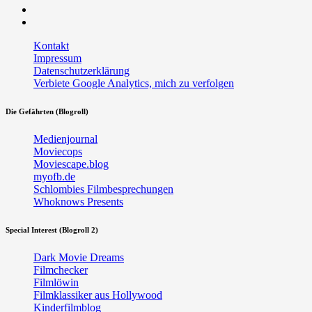
Twitter
RSS
Kontakt
Impressum
Datenschutzerklärung
Verbiete Google Analytics, mich zu verfolgen
Die Gefährten (Blogroll)
Medienjournal
Moviecops
Moviescape.blog
myofb.de
Schlombies Filmbesprechungen
Whoknows Presents
Special Interest (Blogroll 2)
Dark Movie Dreams
Filmchecker
Filmlöwin
Filmklassiker aus Hollywood
Kinderfilmblog