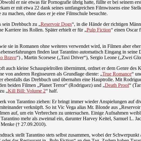
wohl er nie etwas für Pornografie übrig hatte, füllte er bei seinem 
ekam er mit etwa 22 dank seines umfangreichen Filmwissens eine Stell
me zu machen, ohne dass er je eine Filmschule besuchte.
s sein Drehbuch zu „
Reservoir Dogs
“, in die Hände der richtigen Män
Karriere ins Rollen. Später erhielt er für „
Pulp Fiction
“ einen Oscar 
e, wie sie in Romanen ohne weiteres verwendet wird, in Filmen aber ehe
Lebenserfahrungen finden laut Tarantino automatisch Eingang in seine D
io Bravo
“) , Martin Scorsese („Taxi Driver“), Sergio Leone („Zwei G
er oft auch kleine Schauspielrollen übernimmt, ordnet er dem Genre de
lme von anderen Regisseuren als Grundlage diente: „
True Romance
“ un
r ebenfalls das Drehbuch und übernahm eine Hauptrolle. Mit Rodrigue
den beiden Filmen „Planet Terror“ (Rodriguez) und „
Death Proof
“ (Tar
zu „
Kill Bill: Volume 2
“ half.
k von Tarantino ziehen: Er bringt immer wieder Anspielungen auf diver
miteinander verknüpft. So ist Vic Vega alias Mr. Blonde aus „Reservoi
lmen auf, um ein Verbrechen zu untersuchen. Einige Aufnahmen weibl
te Tarantino mehr als zweimal ein, darunter Harvey Keitel, Samuel L. J
y Menke († 27.09.2010).
dtrack stellt Tarantino stets selbst zusammen, wobei der Schwerpunkt a
“ oder das Restaurant in „Pulp Fiction“ an den Tag. Zudem haben Taran