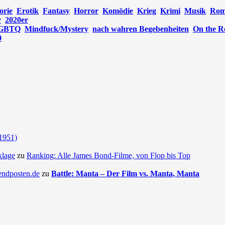
orie
Erotik
Fantasy
Horror
Komödie
Krieg
Krimi
Musik
Rom
r
2020er
GBTQ
Mindfuck/Mystery
nach wahren Begebenheiten
On the R
0
(1951)
klage
zu
Ranking: Alle James Bond-Filme, von Flop bis Top
endposten.de
zu
Battle: Manta – Der Film vs. Manta, Manta