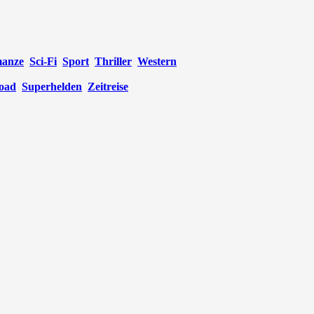
anze
Sci-Fi
Sport
Thriller
Western
oad
Superhelden
Zeitreise