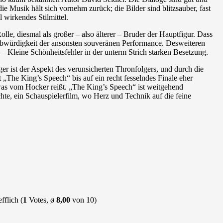
e Musik hält sich vornehm zurück; die Bilder sind blitzsauber, fast
 wirkendes Stilmittel.
lle, diesmal als großer – also älterer – Bruder der Hauptfigur. Dass
laubwürdigkeit der ansonsten souveränen Performance. Desweiteren
– Kleine Schönheitsfehler in der unterm Strich starken Besetzung.
liger ist der Aspekt des verunsicherten Thronfolgers, und durch die
„The King’s Speech“ bis auf ein recht fesselndes Finale eher
etwas vom Hocker reißt. „The King’s Speech“ ist weitgehend
chte, ein Schauspielerfilm, wo Herz und Technik auf die feine
(
1
Votes, ø
8,00
von 10)