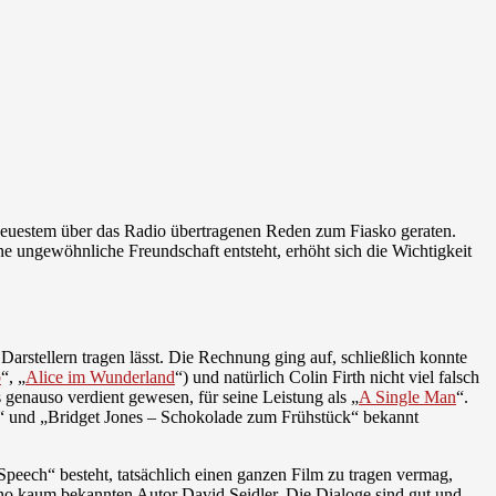
it Neuestem über das Radio übertragenen Reden zum Fiasko geraten.
 ungewöhnliche Freundschaft entsteht, erhöht sich die Wichtigkeit
arstellern tragen lässt. Die Rechnung ging auf, schließlich konnte
b
“, „
Alice im Wunderland
“) und natürlich Colin Firth nicht viel falsch
 genauso verdient gewesen, für seine Leistung als „
A Single Man
“.
“ und „Bridget Jones – Schokolade zum Frühstück“ bekannt
Speech“ besteht, tatsächlich einen ganzen Film zu tragen vermag,
ino kaum bekannten Autor David Seidler. Die Dialoge sind gut und