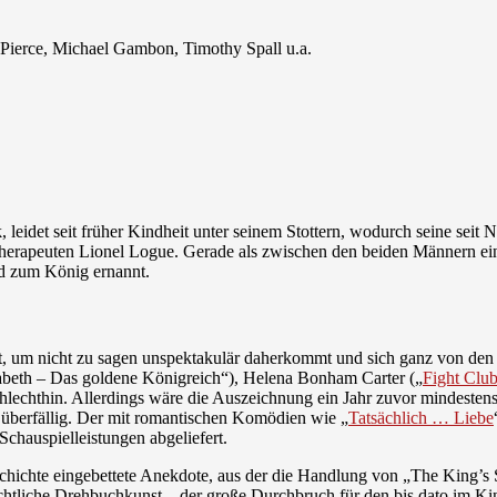
Pierce, Michael Gambon, Timothy Spall u.a.
k, leidet seit früher Kindheit unter seinem Stottern, wodurch seine se
therapeuten Lionel Logue. Gerade als zwischen den beiden Männern eine
d zum König ernannt.
gt, um nicht zu sagen unspektakulär daherkommt und sich ganz von den D
abeth – Das goldene Königreich“), Helena Bonham Carter („
Fight Clu
chlechthin. Allerdings wäre die Auszeichnung ein Jahr zuvor mindestens
 überfällig. Der mit romantischen Komödien wie „
Tatsächlich … Liebe
chauspielleistungen abgeliefert.
schichte eingebettete Anekdote, aus der die Handlung von „The King’s 
achtliche Drehbuchkunst – der große Durchbruch für den bis dato im K