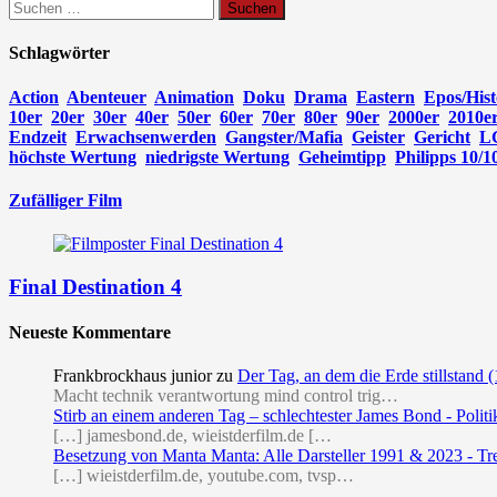
Suchen
nach:
Schlagwörter
Action
Abenteuer
Animation
Doku
Drama
Eastern
Epos/Hist
10er
20er
30er
40er
50er
60er
70er
80er
90er
2000er
2010e
Endzeit
Erwachsenwerden
Gangster/Mafia
Geister
Gericht
L
höchste Wertung
niedrigste Wertung
Geheimtipp
Philipps 10/1
Zufälliger Film
Final Destination 4
Neueste Kommentare
Frankbrockhaus junior
zu
Der Tag, an dem die Erde stillstand 
Macht technik verantwortung mind control trig…
Stirb an einem anderen Tag – schlechtester James Bond - Politi
[…] jamesbond.de, wieistderfilm.de […
Besetzung von Manta Manta: Alle Darsteller 1991 & 2023 - Tr
[…] wieistderfilm.de, youtube.com, tvsp…