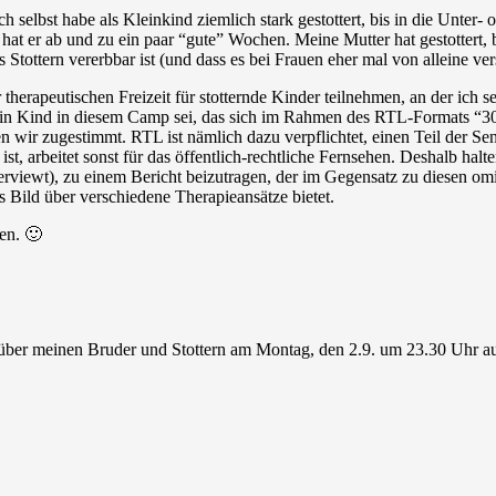
 selbst habe als Kleinkind ziemlich stark gestottert, bis in die Unter-
h hat er ab und zu ein paar “gute” Wochen. Meine Mutter hat gestottert, b
s Stottern vererbbar ist (und dass es bei Frauen eher mal von alleine ve
therapeutischen Freizeit für stotternde Kinder teilnehmen, an der ich s
ein Kind in diesem Camp sei, das sich im Rahmen des RTL-Formats “30
zugestimmt. RTL ist nämlich dazu verpflichtet, einen Teil der Sende
t, arbeitet sonst für das öffentlich-rechtliche Fernsehen. Deshalb hal
terviewt), zu einem Bericht beizutragen, der im Gegensatz zu diesen 
 Bild über verschiedene Therapieansätze bietet.
en. 🙂
er meinen Bruder und Stottern am Montag, den 2.9. um 23.30 Uhr auf 