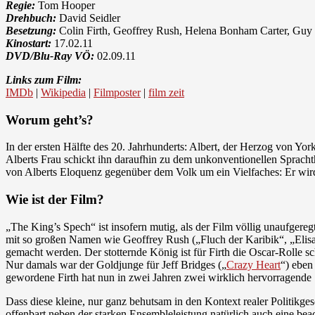
Regie:
Tom Hooper
Drehbuch:
David Seidler
Besetzung:
Colin Firth, Geoffrey Rush, Helena Bonham Carter, Guy 
Kinostart:
17.02.11
DVD/Blu-Ray VÖ:
02.09.11
Links zum Film:
IMDb
|
Wikipedia
|
Filmposter
|
film zeit
Worum geht’s?
In der ersten Hälfte des 20. Jahrhunderts: Albert, der Herzog von Yor
Alberts Frau schickt ihn daraufhin zu dem unkonventionellen Sprach
von Alberts Eloquenz gegenüber dem Volk um ein Vielfaches: Er wir
Wie ist der Film?
„The King’s Spech“ ist insofern mutig, als der Film völlig unaufgere
mit so großen Namen wie Geoffrey Rush („Fluch der Karibik“, „Elis
gemacht werden. Der stotternde König ist für Firth die Oscar-Rolle s
Nur damals war der Goldjunge für Jeff Bridges („
Crazy Heart
“) eben
gewordene Firth hat nun in zwei Jahren zwei wirklich hervorragende S
Dass diese kleine, nur ganz behutsam in den Kontext realer Politikge
offenbart neben der starken Ensembleleistung natürlich auch eine be