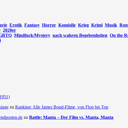
orie
Erotik
Fantasy
Horror
Komödie
Krieg
Krimi
Musik
Rom
r
2020er
GBTQ
Mindfuck/Mystery
nach wahren Begebenheiten
On the R
0
(1951)
klage
zu
Ranking: Alle James Bond-Filme, von Flop bis Top
endposten.de
zu
Battle: Manta – Der Film vs. Manta, Manta