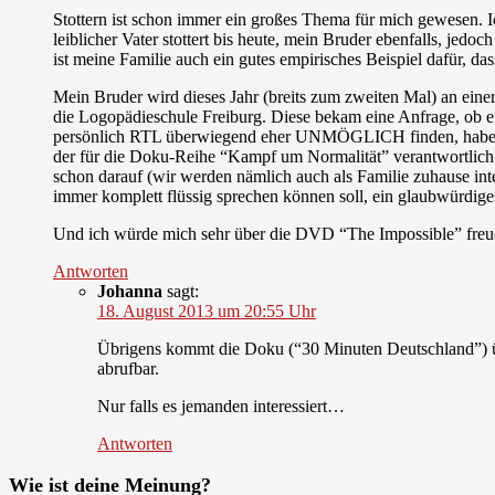
Stottern ist schon immer ein großes Thema für mich gewesen. Ich
leiblicher Vater stottert bis heute, mein Bruder ebenfalls, jedoc
ist meine Familie auch ein gutes empirisches Beispiel dafür, das
Mein Bruder wird dieses Jahr (breits zum zweiten Mal) an einer 
die Logopädieschule Freiburg. Diese bekam eine Anfrage, ob 
persönlich RTL überwiegend eher UNMÖGLICH finden, haben wir 
der für die Doku-Reihe “Kampf um Normalität” verantwortlich is
schon darauf (wir werden nämlich auch als Familie zuhause in
immer komplett flüssig sprechen können soll, ein glaubwürdiges
Und ich würde mich sehr über die DVD “The Impossible” freu
Antworten
Johanna
sagt:
18. August 2013 um 20:55 Uhr
Übrigens kommt die Doku (“30 Minuten Deutschland”) üb
abrufbar.
Nur falls es jemanden interessiert…
Antworten
Wie ist deine Meinung?