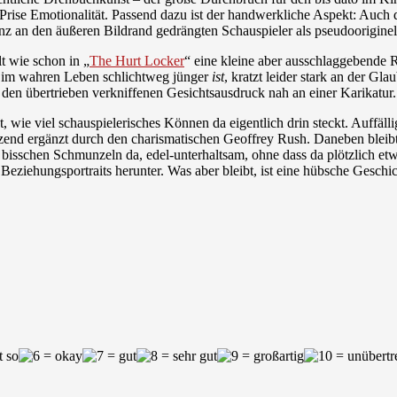
rise Emotionalität. Passend dazu ist der handwerkliche Aspekt: Auch di
ganz an den äußeren Bildrand gedrängten Schauspieler als pseudooriginell
t wie schon in „
The Hurt Locker
“ eine kleine aber ausschlaggebende Ro
nd im wahren Leben schlichtweg jünger
ist
, kratzt leider stark an der G
den übertrieben verkniffenen Gesichtsausdruck nah an einer Karikatur. 
sst, wie viel schauspielerisches Können da eigentlich drin steckt. Auffäl
nzend ergänzt durch den charismatischen Geoffrey Rush. Daneben bleibt 
ein bisschen Schmunzeln da, edel-unterhaltsam, ohne dass da plötzlich 
r Beziehungsportraits herunter. Was aber bleibt, ist eine hübsche Geschi