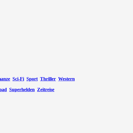
anze
Sci-Fi
Sport
Thriller
Western
oad
Superhelden
Zeitreise