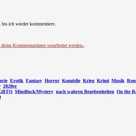
 bis ich wieder kommentiere.
e deine Kommentardaten verarbeitet werden.
.
orie
Erotik
Fantasy
Horror
Komödie
Krieg
Krimi
Musik
Rom
r
2020er
GBTQ
Mindfuck/Mystery
nach wahren Begebenheiten
On the R
0