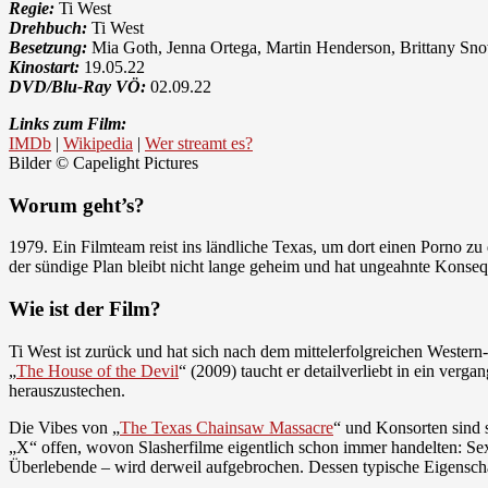
Regie:
Ti West
Drehbuch:
Ti West
Besetzung:
Mia Goth, Jenna Ortega, Martin Henderson, Brittany Sn
Kinostart:
19.05.22
DVD/Blu-Ray VÖ:
02.09.22
Links zum Film:
IMDb
|
Wikipedia
|
Wer streamt es?
Bilder © Capelight Pictures
Worum geht’s?
1979. Ein Filmteam reist ins ländliche Texas, um dort einen Porno z
der sündige Plan bleibt nicht lange geheim und hat ungeahnte Konse
Wie ist der Film?
Ti West ist zurück und hat sich nach dem mittelerfolgreichen Wester
„
The House of the Devil
“ (2009) taucht er detailverliebt in ein verg
herauszustechen.
Die Vibes von „
The Texas Chainsaw Massacre
“ und Konsorten sind s
„X“ offen, wovon Slasherfilme eigentlich schon immer handelten: Sex 
Überlebende – wird derweil aufgebrochen. Dessen typische Eigenschaf