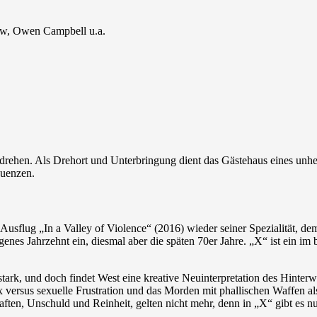
ow, Owen Campbell u.a.
u drehen. Als Drehort und Unterbringung dient das Gästehaus eines un
quenzen.
n-Ausflug „In a Valley of Violence“ (2016) wieder seiner Spezialität, 
angenes Jahrzehnt ein, diesmal aber die späten 70er Jahre. „X“ ist ein i
tark, und doch findet West eine kreative Neuinterpretation des Hinterw
versus sexuelle Frustration und das Morden mit phallischen Waffen als 
ten, Unschuld und Reinheit, gelten nicht mehr, denn in „X“ gibt es n