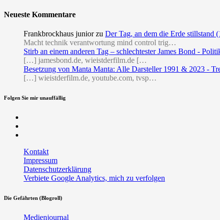
Neueste Kommentare
Frankbrockhaus junior
zu
Der Tag, an dem die Erde stillstand 
Macht technik verantwortung mind control trig…
Stirb an einem anderen Tag – schlechtester James Bond - Politi
[…] jamesbond.de, wieistderfilm.de […
Besetzung von Manta Manta: Alle Darsteller 1991 & 2023 - Tr
[…] wieistderfilm.de, youtube.com, tvsp…
Folgen Sie mir unauffällig
Facebook
Twitter
RSS
Kontakt
Impressum
Datenschutzerklärung
Verbiete Google Analytics, mich zu verfolgen
Die Gefährten (Blogroll)
Medienjournal