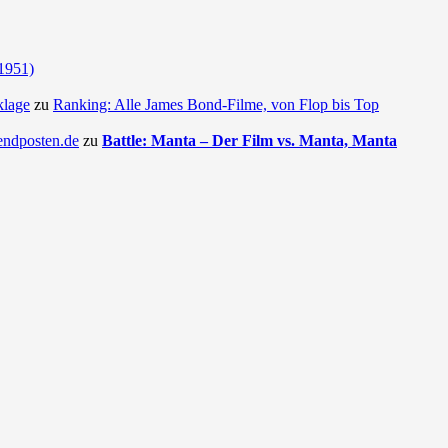
(1951)
klage
zu
Ranking: Alle James Bond-Filme, von Flop bis Top
endposten.de
zu
Battle: Manta – Der Film vs. Manta, Manta