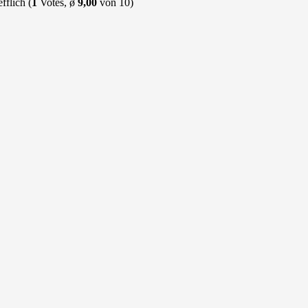
(
1
Votes, ø
9,00
von 10)