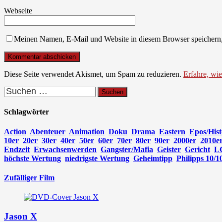
Webseite
Meinen Namen, E-Mail und Website in diesem Browser speichern,
Diese Seite verwendet Akismet, um Spam zu reduzieren.
Erfahre, wi
Suchen
nach:
Schlagwörter
Action
Abenteuer
Animation
Doku
Drama
Eastern
Epos/Hist
10er
20er
30er
40er
50er
60er
70er
80er
90er
2000er
2010e
Endzeit
Erwachsenwerden
Gangster/Mafia
Geister
Gericht
L
höchste Wertung
niedrigste Wertung
Geheimtipp
Philipps 10/1
Zufälliger Film
Jason X