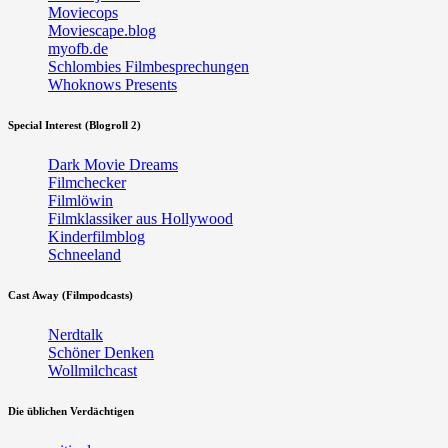
Moviecops
Moviescape.blog
myofb.de
Schlombies Filmbesprechungen
Whoknows Presents
Special Interest (Blogroll 2)
Dark Movie Dreams
Filmchecker
Filmlöwin
Filmklassiker aus Hollywood
Kinderfilmblog
Schneeland
Cast Away (Filmpodcasts)
Nerdtalk
Schöner Denken
Wollmilchcast
Die üblichen Verdächtigen