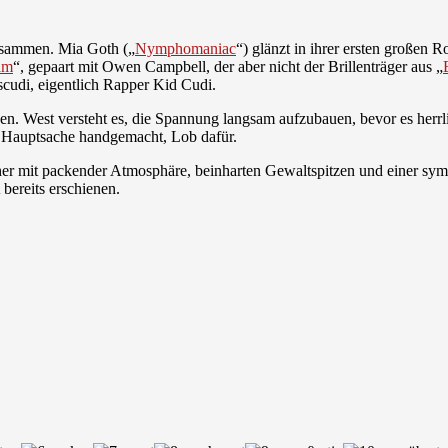
zusammen. Mia Goth („
Nymphomaniac
“) glänzt in ihrer ersten großen R
am
“, gepaart mit Owen Campbell, der aber nicht der Brillenträger aus „
scudi, eigentlich Rapper Kid Cudi.
en. West versteht es, die Spannung langsam aufzubauen, bevor es herrli
i. Hauptsache handgemacht, Lob dafür.
asher mit packender Atmosphäre, beinharten Gewaltspitzen und einer sy
bereits erschienen.