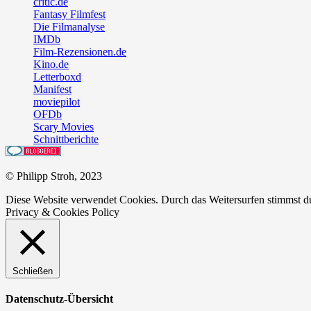
critic.de
Fantasy Filmfest
Die Filmanalyse
IMDb
Film-Rezensionen.de
Kino.de
Letterboxd
Manifest
moviepilot
OFDb
Scary Movies
Schnittberichte
© Philipp Stroh, 2023
Diese Website verwendet Cookies. Durch das Weitersurfen stimmst 
Privacy & Cookies Policy
Schließen
Datenschutz-Übersicht