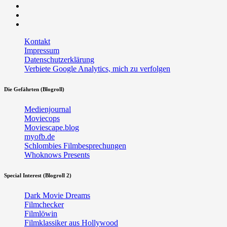
Facebook
Twitter
RSS
Kontakt
Impressum
Datenschutzerklärung
Verbiete Google Analytics, mich zu verfolgen
Die Gefährten (Blogroll)
Medienjournal
Moviecops
Moviescape.blog
myofb.de
Schlombies Filmbesprechungen
Whoknows Presents
Special Interest (Blogroll 2)
Dark Movie Dreams
Filmchecker
Filmlöwin
Filmklassiker aus Hollywood