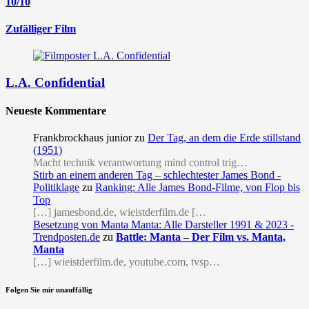
10/10
Zufälliger Film
L.A. Confidential
Neueste Kommentare
Frankbrockhaus junior
zu
Der Tag, an dem die Erde stillstand
(1951)
Macht technik verantwortung mind control trig…
Stirb an einem anderen Tag – schlechtester James Bond -
Politiklage
zu
Ranking: Alle James Bond-Filme, von Flop bis
Top
[…] jamesbond.de, wieistderfilm.de […
Besetzung von Manta Manta: Alle Darsteller 1991 & 2023 -
Trendposten.de
zu
Battle: Manta – Der Film vs. Manta,
Manta
[…] wieistderfilm.de, youtube.com, tvsp…
Folgen Sie mir unauffällig