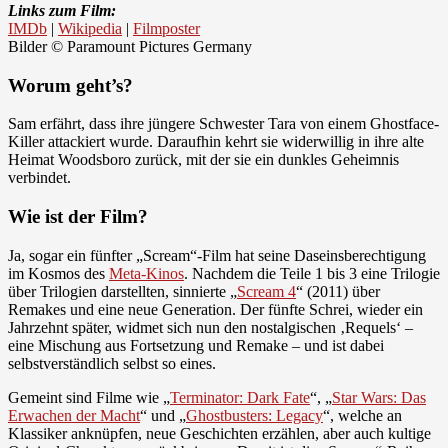
Links zum Film:
IMDb
|
Wikipedia
|
Filmposter
Bilder © Paramount Pictures Germany
Worum geht’s?
Sam erfährt, dass ihre jüngere Schwester Tara von einem Ghostface-
Killer attackiert wurde. Daraufhin kehrt sie widerwillig in ihre alte
Heimat Woodsboro zurück, mit der sie ein dunkles Geheimnis
verbindet.
Wie ist der Film?
Ja, sogar ein fünfter „Scream“-Film hat seine Daseinsberechtigung
im Kosmos des
Meta-Kinos
. Nachdem die Teile 1 bis 3 eine Trilogie
über Trilogien darstellten, sinnierte „
Scream 4
“ (2011) über
Remakes und eine neue Generation. Der fünfte Schrei, wieder ein
Jahrzehnt später, widmet sich nun den nostalgischen ‚Requels‘ –
eine Mischung aus Fortsetzung und Remake – und ist dabei
selbstverständlich selbst so eines.
Gemeint sind Filme wie „
Terminator: Dark Fate
“, „
Star Wars: Das
Erwachen der Macht
“ und „
Ghostbusters: Legacy
“, welche an
Klassiker anknüpfen, neue Geschichten erzählen, aber auch kultige