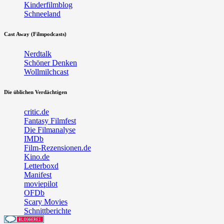
Kinderfilmblog
Schneeland
Cast Away (Filmpodcasts)
Nerdtalk
Schöner Denken
Wollmilchcast
Die üblichen Verdächtigen
critic.de
Fantasy Filmfest
Die Filmanalyse
IMDb
Film-Rezensionen.de
Kino.de
Letterboxd
Manifest
moviepilot
OFDb
Scary Movies
Schnittberichte