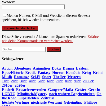
Webseite
Meinen Namen, E-Mail und Website in diesem Browser
speichern, bis ich wieder kommentiere.
Diese Seite verwendet Akismet, um Spam zu reduzieren.
Erfahre,
wie deine Kommentardaten verarbeitet werden.
.
Suchen
nach:
Schlagwörter
Action
Abenteuer
Animation
Doku
Drama
Eastern
Epos/Historie
Erotik
Fantasy
Horror
Komödie
Krieg
Krimi
Musik
Romanze
Sci-Fi
Sport
Thriller
Western
10er
20er
30er
40er
50er
60er
70er
80er
90er
2000er
2010er
2020er
Endzeit
Erwachsenwerden
Gangster/Mafia
Geister
Gericht
LGBTQ
Mindfuck/Mystery
nach wahren Begebenheiten
On
the Road
Superhelden
Zeitreise
höchste Wertung
niedrigste Wertung
Geheimtipp
Philipps