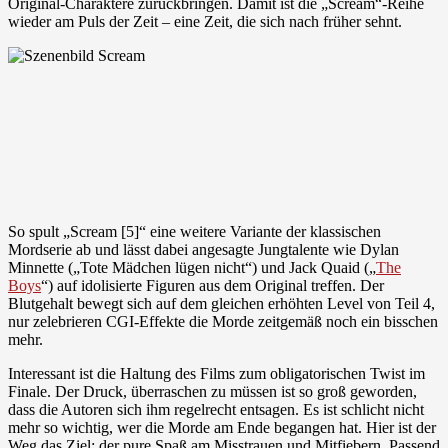
Original-Charaktere zurückbringen. Damit ist die „Scream“-Reihe
wieder am Puls der Zeit – eine Zeit, die sich nach früher sehnt.
So spult „Scream [5]“ eine weitere Variante der klassischen
Mordserie ab und lässt dabei angesagte Jungtalente wie Dylan
Minnette („Tote Mädchen lügen nicht“) und Jack Quaid („
The
Boys
“) auf idolisierte Figuren aus dem Original treffen. Der
Blutgehalt bewegt sich auf dem gleichen erhöhten Level von Teil 4,
nur zelebrieren CGI-Effekte die Morde zeitgemäß noch ein bisschen
mehr.
Interessant ist die Haltung des Films zum obligatorischen Twist im
Finale. Der Druck, überraschen zu müssen ist so groß geworden,
dass die Autoren sich ihm regelrecht entsagen. Es ist schlicht nicht
mehr so wichtig, wer die Morde am Ende begangen hat. Hier ist der
Weg das Ziel; der pure Spaß am Misstrauen und Mitfiebern. Passend