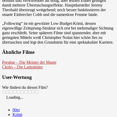
bemüht und verwirrender als nötig, aber letzten Endes gelingen
damit mehrere Überraschungseffekte. Hauptdarsteller Jeremy
Theobald überzeugt weitgehend; noch besser funktionieren der
smarte Einbrecher Cobb und die namenlose Femme fatale.
„Following“ ist ein gewitzter Low-Budget-Krimi, dessen
eigenwillige Zeitsprung-Struktur sich erst bei mehrmaliger Sichtung
ganz erschließt. Seine späteren Filme sind spannender, aber mit
geringsten Mitteln weiß Christopher Nolan hier schön fies zu
überraschen und legt den Grundstein für eine spektakuläre Karriere.
Ähnliche Filme
Prestige – Die Meister der Magie
Clerks – Die Ladenhüter
User-Wertung
Wie findest du diesen Film?
Loading...
90er
Krimi