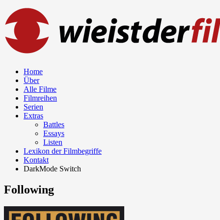
Home
Über
Alle Filme
Filmreihen
Serien
Extras
Battles
Essays
Listen
Lexikon der Filmbegriffe
Kontakt
DarkMode Switch
Following