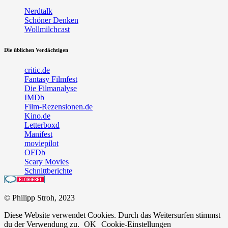
Nerdtalk
Schöner Denken
Wollmilchcast
Die üblichen Verdächtigen
critic.de
Fantasy Filmfest
Die Filmanalyse
IMDb
Film-Rezensionen.de
Kino.de
Letterboxd
Manifest
moviepilot
OFDb
Scary Movies
Schnittberichte
© Philipp Stroh, 2023
Diese Website verwendet Cookies. Durch das Weitersurfen stimmst
du der Verwendung zu.
OK
Cookie-Einstellungen