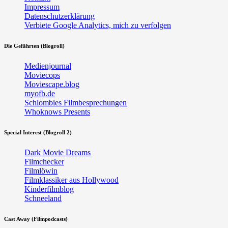
Impressum
Datenschutzerklärung
Verbiete Google Analytics, mich zu verfolgen
Die Gefährten (Blogroll)
Medienjournal
Moviecops
Moviescape.blog
myofb.de
Schlombies Filmbesprechungen
Whoknows Presents
Special Interest (Blogroll 2)
Dark Movie Dreams
Filmchecker
Filmlöwin
Filmklassiker aus Hollywood
Kinderfilmblog
Schneeland
Cast Away (Filmpodcasts)