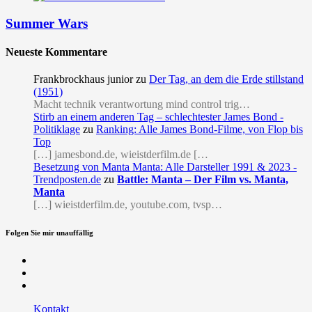
Summer Wars
Neueste Kommentare
Frankbrockhaus junior
zu
Der Tag, an dem die Erde stillstand
(1951)
Macht technik verantwortung mind control trig…
Stirb an einem anderen Tag – schlechtester James Bond -
Politiklage
zu
Ranking: Alle James Bond-Filme, von Flop bis
Top
[…] jamesbond.de, wieistderfilm.de […
Besetzung von Manta Manta: Alle Darsteller 1991 & 2023 -
Trendposten.de
zu
Battle: Manta – Der Film vs. Manta,
Manta
[…] wieistderfilm.de, youtube.com, tvsp…
Folgen Sie mir unauffällig
Facebook
Twitter
RSS
Kontakt