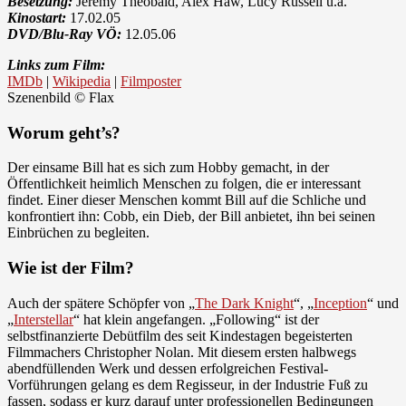
Besetzung:
Jeremy Theobald, Alex Haw, Lucy Russell u.a.
Kinostart:
17.02.05
DVD/Blu-Ray VÖ:
12.05.06
Links zum Film:
IMDb
|
Wikipedia
|
Filmposter
Szenenbild © Flax
Worum geht’s?
Der einsame Bill hat es sich zum Hobby gemacht, in der
Öffentlichkeit heimlich Menschen zu folgen, die er interessant
findet. Einer dieser Menschen kommt Bill auf die Schliche und
konfrontiert ihn: Cobb, ein Dieb, der Bill anbietet, ihn bei seinen
Einbrüchen zu begleiten.
Wie ist der Film?
Auch der spätere Schöpfer von „
The Dark Knight
“, „
Inception
“ und
„
Interstellar
“ hat klein angefangen. „Following“ ist der
selbstfinanzierte Debütfilm des seit Kindestagen begeisterten
Filmmachers Christopher Nolan. Mit diesem ersten halbwegs
abendfüllenden Werk und dessen erfolgreichen Festival-
Vorführungen gelang es dem Regisseur, in der Industrie Fuß zu
fassen, sodass er kurz darauf unter professionellen Bedingungen