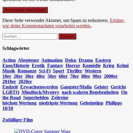
Diese Seite verwendet Akismet, um Spam zu reduzieren.
Erfahre,
wie deine Kommentardaten verarbeitet werden.
.
Suchen
nach:
Schlagwörter
Action
Abenteuer
Animation
Doku
Drama
Eastern
Epos/Historie
Erotik
Fantasy
Horror
Komödie
Krieg
Krimi
Musik
Romanze
Sci-Fi
Sport
Thriller
Western
10er
20er
30er
40er
50er
60er
70er
80er
90er
2000er
2010er
2020er
Endzeit
Erwachsenwerden
Gangster/Mafia
Geister
Gericht
LGBTQ
Mindfuck/Mystery
nach wahren Begebenheiten
On
the Road
Superhelden
Zeitreise
höchste Wertung
niedrigste Wertung
Geheimtipp
Philipps
10/10
Zufälliger Film