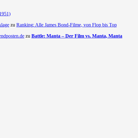
(1951)
klage
zu
Ranking: Alle James Bond-Filme, von Flop bis Top
endposten.de
zu
Battle: Manta – Der Film vs. Manta, Manta