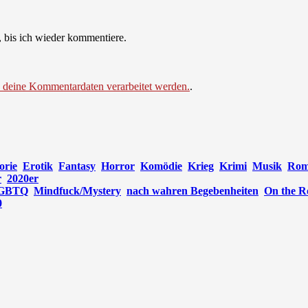
 bis ich wieder kommentiere.
e deine Kommentardaten verarbeitet werden.
.
orie
Erotik
Fantasy
Horror
Komödie
Krieg
Krimi
Musik
Rom
r
2020er
GBTQ
Mindfuck/Mystery
nach wahren Begebenheiten
On the R
0