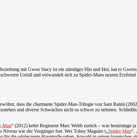
e Beziehung mit Gwen Stacy ist ein ständiges Hin und Her, hat er Gwen
en schweren Unfall und verwandelt sich zu Spider-Mans neuem Erzfeind
n gewöhnt, dass die charmante Spider-Man-Trilogie von Sam Raimi (2002-
zustehen und diverse Schwächen nicht so schwer zu nehmen. Schließl
r-Man
“ (2012) kehrt Regisseur Marc Webb zurück – was heutzutage ja 
en Niveau wie der Vorgänger fort. Wer Tobey Maguire („
Spider-Man
“, 
ng für die adoleszente Hauptrolle sehen. Sowohl in seinen komischen al