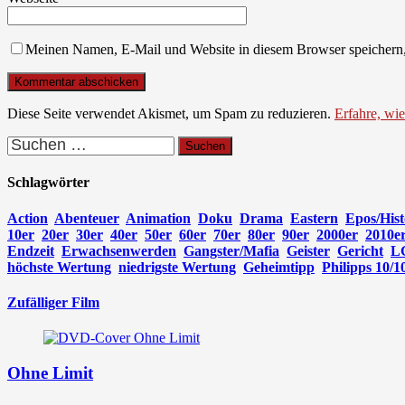
Meinen Namen, E-Mail und Website in diesem Browser speichern,
Diese Seite verwendet Akismet, um Spam zu reduzieren.
Erfahre, wi
Suchen
nach:
Schlagwörter
Action
Abenteuer
Animation
Doku
Drama
Eastern
Epos/Hist
10er
20er
30er
40er
50er
60er
70er
80er
90er
2000er
2010e
Endzeit
Erwachsenwerden
Gangster/Mafia
Geister
Gericht
L
höchste Wertung
niedrigste Wertung
Geheimtipp
Philipps 10/1
Zufälliger Film
Ohne Limit