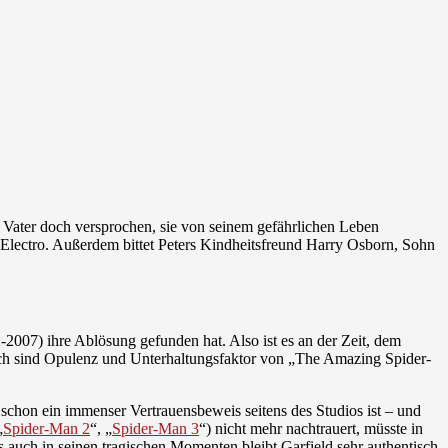
s Vater doch versprochen, sie von seinem gefährlichen Leben
 Electro. Außerdem bittet Peters Kindheitsfreund Harry Osborn, Sohn
2007) ihre Ablösung gefunden hat. Also ist es an der Zeit, dem
ich sind Opulenz und Unterhaltungsfaktor von „The Amazing Spider-
schon ein immenser Vertrauensbeweis seitens des Studios ist – und
„
Spider-Man 2
“, „
Spider-Man 3
“) nicht mehr nachtrauert, müsste in
s auch in seinen tragischen Momenten bleibt Garfield sehr authentisch