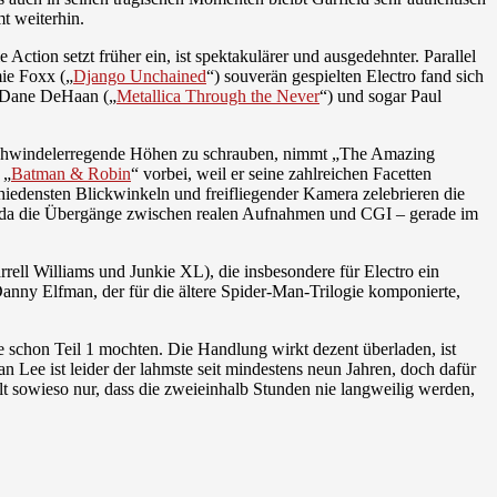
t weiterhin.
tion setzt früher ein, ist spektakulärer und ausgedehnter. Parallel
ie Foxx („
Django Unchained
“) souverän gespielten Electro fand sich
h Dane DeHaan („
Metallica Through the Never
“) und sogar Paul
 schwindelerregende Höhen zu schrauben, nimmt „The Amazing
 „
Batman & Robin
“ vorbei, weil er seine zahlreichen Facetten
chiedensten Blickwinkeln und freifliegender Kamera zelebrieren die
, da die Übergänge zwischen realen Aufnahmen und CGI – gerade im
ell Williams und Junkie XL), die insbesondere für Electro ein
nny Elfman, der für die ältere Spider-Man-Trilogie komponierte,
e schon Teil 1 mochten. Die Handlung wirkt dezent überladen, ist
an Lee ist leider der lahmste seit mindestens neun Jahren, doch dafür
t sowieso nur, dass die zweieinhalb Stunden nie langweilig werden,