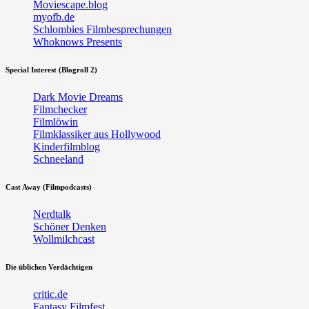
Moviescape.blog
myofb.de
Schlombies Filmbesprechungen
Whoknows Presents
Special Interest (Blogroll 2)
Dark Movie Dreams
Filmchecker
Filmlöwin
Filmklassiker aus Hollywood
Kinderfilmblog
Schneeland
Cast Away (Filmpodcasts)
Nerdtalk
Schöner Denken
Wollmilchcast
Die üblichen Verdächtigen
critic.de
Fantasy Filmfest