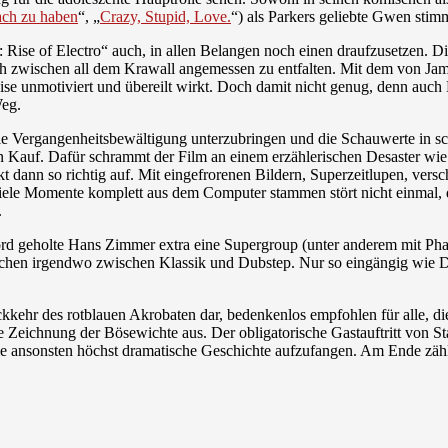
ach zu haben
“, „
Crazy, Stupid, Love.
“) als Parkers geliebte Gwen stimm
e of Electro“ auch, in allen Belangen noch einen draufzusetzen. Die Ac
ch zwischen all dem Krawall angemessen zu entfalten. Mit dem von Jam
se unmotiviert und übereilt wirkt. Doch damit nicht genug, denn auc
Weg.
wie Vergangenheitsbewältigung unterzubringen und die Schauwerte in
n Kauf. Dafür schrammt der Film an einem erzählerischen Desaster wie
t dann so richtig auf. Mit eingefrorenen Bildern, Superzeitlupen, vers
viele Momente komplett aus dem Computer stammen stört nicht einmal
.
rd geholte Hans Zimmer extra eine Supergroup (unter anderem mit Pharr
ichen irgendwo zwischen Klassik und Dubstep. Nur so eingängig wie Da
kkehr des rotblauen Akrobaten dar, bedenkenlos empfohlen für alle, di
ge Zeichnung der Bösewichte aus. Der obligatorische Gastauftritt von St
ie ansonsten höchst dramatische Geschichte aufzufangen. Am Ende zähl