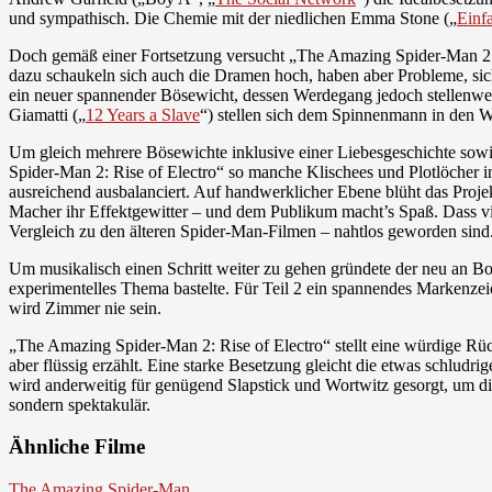
und sympathisch. Die Chemie mit der niedlichen Emma Stone („
Einf
Doch gemäß einer Fortsetzung versucht „The Amazing Spider-Man 2: Ris
dazu schaukeln sich auch die Dramen hoch, haben aber Probleme, si
ein neuer spannender Bösewicht, dessen Werdegang jedoch stellenwei
Giamatti („
12 Years a Slave
“) stellen sich dem Spinnenmann in den 
Um gleich mehrere Bösewichte inklusive einer Liebesgeschichte so
Spider-Man 2: Rise of Electro“ so manche Klischees und Plotlöcher i
ausreichend ausbalanciert. Auf handwerklicher Ebene blüht das Projek
Macher ihr Effektgewitter – und dem Publikum macht’s Spaß. Dass 
Vergleich zu den älteren Spider-Man-Filmen – nahtlos geworden sind
Um musikalisch einen Schritt weiter zu gehen gründete der neu an Bo
experimentelles Thema bastelte. Für Teil 2 ein spannendes Markenze
wird Zimmer nie sein.
„The Amazing Spider-Man 2: Rise of Electro“ stellt eine würdige Rüc
aber flüssig erzählt. Eine starke Besetzung gleicht die etwas schludri
wird anderweitig für genügend Slapstick und Wortwitz gesorgt, um d
sondern spektakulär.
Ähnliche Filme
The Amazing Spider-Man