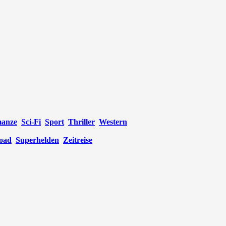
anze
Sci-Fi
Sport
Thriller
Western
oad
Superhelden
Zeitreise