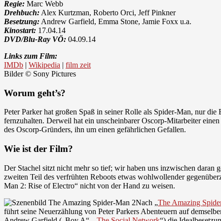
Regie:
Marc Webb
Drehbuch:
Alex Kurtzman, Roberto Orci, Jeff Pinkner
Besetzung:
Andrew Garfield, Emma Stone, Jamie Foxx u.a.
Kinostart:
17.04.14
DVD/Blu-Ray VÖ:
04.09.14
Links zum Film:
IMDb
|
Wikipedia
|
film zeit
Bilder © Sony Pictures
Worum geht’s?
Peter Parker hat großen Spaß in seiner Rolle als Spider-Man, nur di
fernzuhalten. Derweil hat ein unscheinbarer Oscorp-Mitarbeiter ein
des Oscorp-Gründers, ihn um einen gefährlichen Gefallen.
Wie ist der Film?
Der Stachel sitzt nicht mehr so tief; wir haben uns inzwischen dara
zweiten Teil des verfrühten Reboots etwas wohlwollender gegenüber
Man 2: Rise of Electro“ nicht von der Hand zu weisen.
Nach „
The Amazing Spide
führt seine Neuerzählung von Peter Parkers Abenteuern auf demselb
Andrew Garfield („Boy A“, „
The Social Network
“) die Idealbesetzu